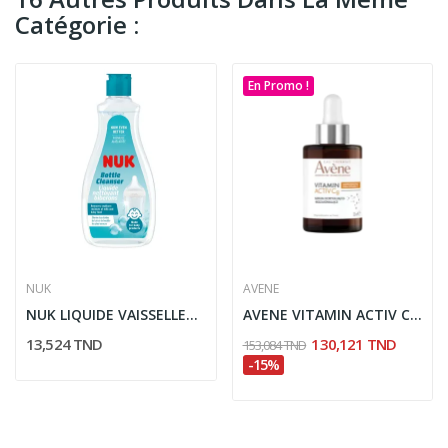
Catégorie :
En Promo !
NUK
AVENE
NUK LIQUIDE VAISSELLES BEBE 500ML
AVENE VITAMIN ACTIV Cg SERUM CORRECTEUR ECLAT 30ML
13,524 TND
130,121 TND
153,084 TND
-15%