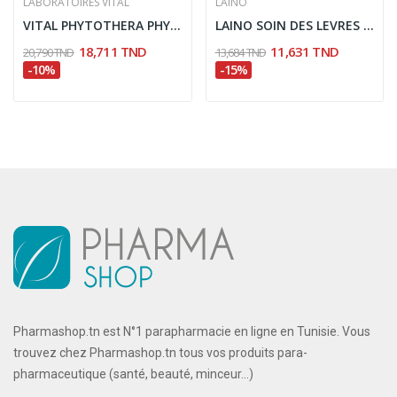
LABORATOIRES VITAL
LAINO
VITAL PHYTOTHERA PHYTOFIBRES 60 GELULES
LAINO SOIN DES LEVRES FRAGILISEES GOUT VANILLE 4G
18,711 TND
11,631 TND
20,790 TND
13,684 TND
-10%
-15%
Pharmashop.tn est N°1 parapharmacie en ligne en Tunisie. Vous
trouvez chez Pharmashop.tn tous vos produits para-
pharmaceutique (santé, beauté, minceur...)