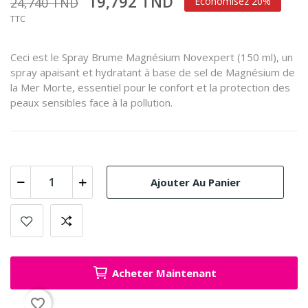
19,792 TND
24,740 TND
Économisez 20%
TTC
Ceci est le Spray Brume Magnésium Novexpert (150 ml), un
spray apaisant et hydratant à base de sel de Magnésium de
la Mer Morte, essentiel pour le confort et la protection des
peaux sensibles face à la pollution.
Ajouter Au Panier
Acheter Maintenant
favorite_border