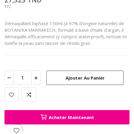
TTC
Démaquillant biphasé 150ml (à 97% d'origine naturelle) de
BOTANIKA MARRAKECH, formulé à base d'huile d'argan, il
démaquille efficacement (y compris waterproof), nettoie et
tonifie la peau sans laisser de résidu gras.
Ajouter Au Panier
Acheter Maintenant
favorite_border