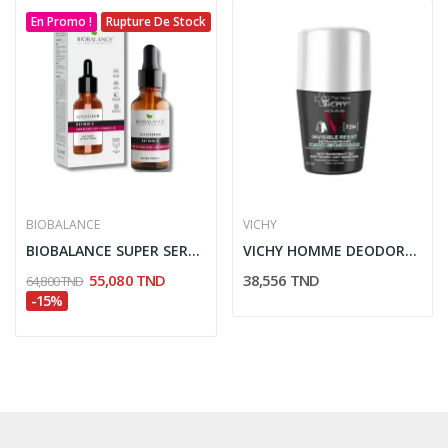
En Promo !
Rupture De Stock
BIOBALANCE
VICHY
BIOBALANCE SUPER SERUM RETINOL'E 30ML
VICHY HOMME DEODORANT INVISIBLE RESIST...
55,080 TND
38,556 TND
64,800 TND
-15%