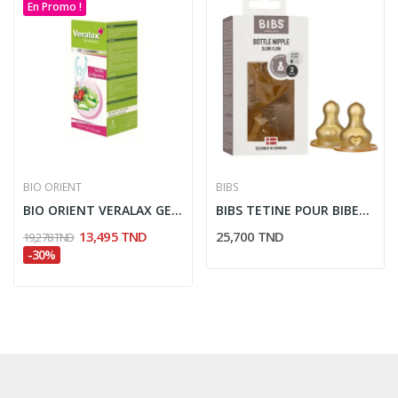
En Promo !
BIO ORIENT
BIBS
BIO ORIENT VERALAX GEL ALOE VERA 250ML GOUT...
BIBS TETINE POUR BIBERON A DEBIT LENT 2 PIECES
13,495 TND
25,700 TND
19,278 TND
-30%