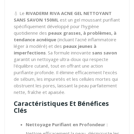
💧 Le
RIVADERM RIVA ACNE GEL NETTOYANT
SANS SAVON 150ML
est un gel moussant purifiant
spécifiquement développé pour l'hygiène
quotidienne des
peaux grasses, à problèmes, à
tendance acnéique
(incluant l'acné inflammatoire
léger à modéré) et des
peaux jeunes à
imperfections
. Sa formule innovante
sans savon
garantit un nettoyage ultra-doux qui respecte
l'équilibre cutané, tout en offrant une action
purifiante profonde. Il élimine efficacement l'excès
de sébum, les impuretés et les cellules mortes qui
obstruent les pores, laissant la peau parfaitement
nette, fraîche et apaisée.
Caractéristiques Et Bénéfices
Clés
Nettoyage Purifiant en Profondeur :
Nettoie efficacement la peau, désincruste les