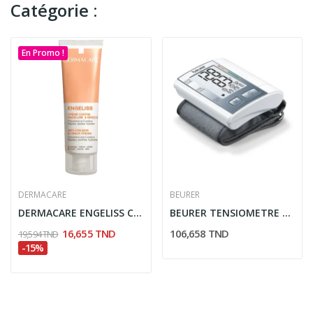
Catégorie :
En Promo !
DERMACARE
BEURER
DERMACARE ENGELISS CREME CONTRE ENGELURE & GERCURE
BEURER TENSIOMETRE A POGNET BC 40
16,655 TND
106,658 TND
19,594 TND
-15%