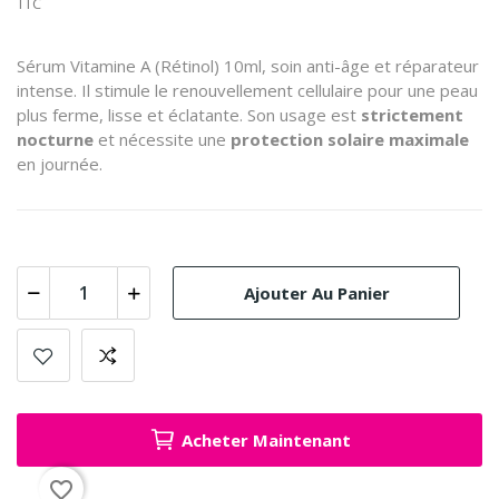
TTC
Sérum Vitamine A (Rétinol) 10ml, soin anti-âge et réparateur
intense. Il stimule le renouvellement cellulaire pour une peau
plus ferme, lisse et éclatante. Son usage est
strictement
nocturne
et nécessite une
protection solaire maximale
en journée.
Ajouter Au Panier
Acheter Maintenant
favorite_border