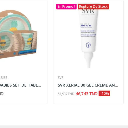
En Promo !
Rupture De Stock
BIES
SVR
CANPOL BABIES SET DE TABLE 3PCS SO COOL REF 9/226
SVR XERIAL 30 GEL CREME ANTI RUGOSITES 75ML
ND
46,743 TND
-10%
51,937 TND