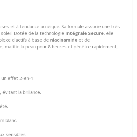
sses et à tendance acnéique. Sa formule associe une très
 soleil. Dotée de la technologie
Intégrale Secure
, elle
plexe d'actifs à base de
niacinamide
et de
te, matifie la peau pour 8 heures et pénètre rapidement,
 un effet 2-en-1.
vitant la brillance.
été.
lm blanc.
ux sensibles.