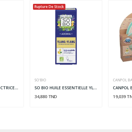
Rupture De Stock
SO'BIO
CANPOL BA
EYE CARE BASE PROTECTRICE 8 ML
SO BIO HUILE ESSENTIELLE YLANG YLANG BIO 10ML
34,880 TND
19,039 T