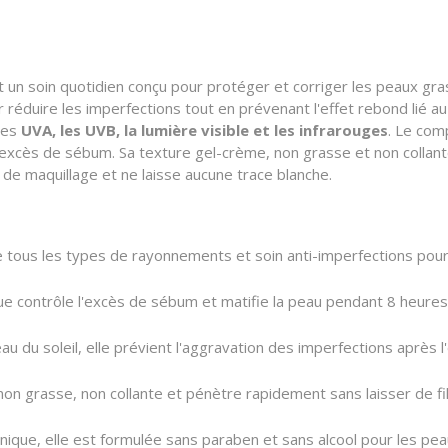
un soin quotidien conçu pour protéger et corriger les peaux gra
 réduire les imperfections tout en prévenant l'effet rebond lié au
les
UVA, les UVB, la lumière visible et les infrarouges
. Le com
 l'excès de sébum. Sa texture gel-crème, non grasse et non collan
e de maquillage et ne laisse aucune trace blanche.
e tous les types de rayonnements et soin anti-imperfections pour
e contrôle l'excès de sébum et matifie la peau pendant 8 heures, é
u du soleil, elle prévient l'aggravation des imperfections après l'
non grasse, non collante et pénètre rapidement sans laisser de fi
ue, elle est formulée sans paraben et sans alcool pour les pea