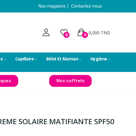
Nos magasins
|
Contactez-nous
0,000 TND
0
0
ps
Capillaire
Bébé Et Maman
Hygiène
ques
Nos coffrets
REME SOLAIRE MATIFIANTE SPF50