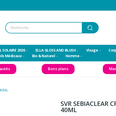
L SOLAIRE 2026
ELLA GLOSS AND BLUSH
Visage
Cor
els Médicaux
Bio & Naturel
Homme
autés
Bons plans
Mar
 40ML
SVR SEBIACLEAR C
40ML