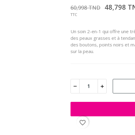
48,798 
60,998 TND
TTC
Un soin 2-en-1 qui offre une tr
des peaux grasses et à tendan
des boutons, points noirs et m
sur la peau.
favorite_border