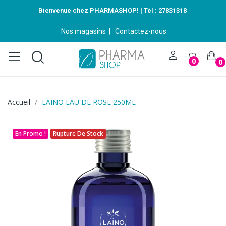
Bienvenue chez PHARMASHOP! | Tél :
27831318
Nos magasins
|
Contactez-nous
0
0
Accueil
LAINO EAU DE ROSE 250ML
En Promo !
Rupture De Stock