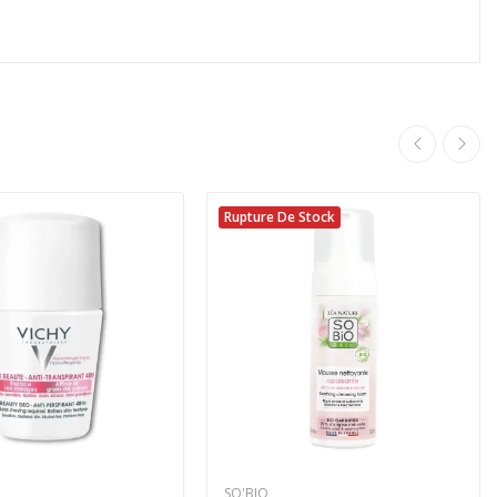
Rupture De Stock
SO'BIO