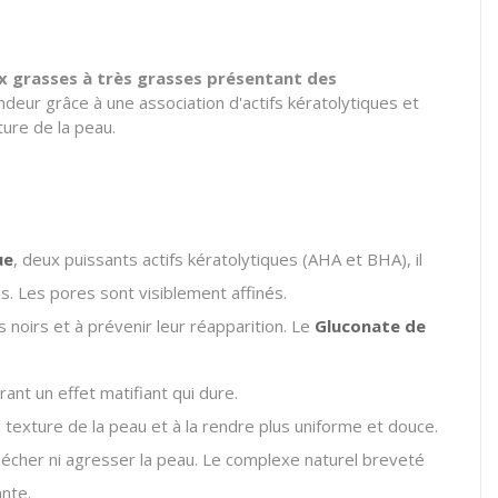
x grasses à très grasses présentant des
ndeur grâce à une association d'actifs kératolytiques et
ture de la peau.
ue
, deux puissants actifs kératolytiques (AHA et BHA), il
s.
Les pores sont visiblement affinés.
s noirs et à prévenir leur réapparition.
Le
Gluconate de
ant un effet matifiant qui dure.
la texture de la peau et à la rendre plus uniforme et douce.
écher ni agresser la peau.
Le complexe naturel breveté
nte.