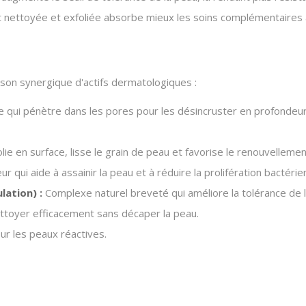
ettoyée et exfoliée absorbe mieux les soins complémentaires appli
son synergique d'actifs dermatologiques :
ile qui pénètre dans les pores pour les désincruster en profondeu
lie en surface, lisse le grain de peau et favorise le renouvellement
r qui aide à assainir la peau et à réduire la prolifération bactérie
ation) :
Complexe naturel breveté qui améliore la tolérance de l
toyer efficacement sans décaper la peau.
sur les peaux réactives.