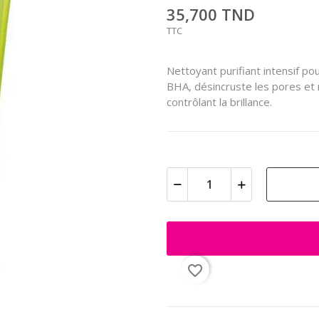
35,700 TND
TTC
Nettoyant purifiant intensif po
BHA, désincruste les pores et r
contrôlant la brillance.
favorite_border