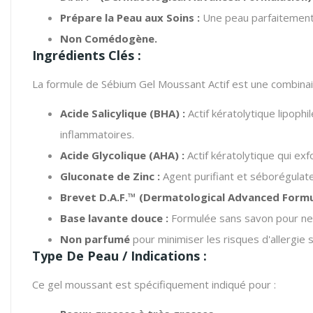
Prépare la Peau aux Soins :
Une peau parfaitement n
Non Comédogène.
Ingrédients Clés :
La formule de Sébium Gel Moussant Actif est une combinai
Acide Salicylique (BHA) :
Actif kératolytique lipoph
inflammatoires.
Acide Glycolique (AHA) :
Actif kératolytique qui exfo
Gluconate de Zinc :
Agent purifiant et séborégulateu
Brevet D.A.F.™ (Dermatological Advanced Formul
Base lavante douce :
Formulée sans savon pour net
Non parfumé
pour minimiser les risques d'allergie 
Type De Peau / Indications :
Ce gel moussant est spécifiquement indiqué pour :