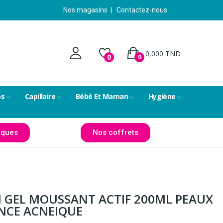
Nos magasins
|
Contactez-nous
0,000 TND
0
0
ps
Capillaire
Bébé Et Maman
Hygiène
ques
Nos coffrets
 GEL MOUSSANT ACTIF 200ML PEAUX
NCE ACNEIQUE