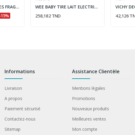
LAINO SOIN DES LEVRES FRAGILISEES GOUT CASSIS 4G
WEE BABY TIRE LAIT ELECTRIQUE 444
-15%
258,182 TND
42,126 T
Informations
Assistance Clientèle
Livraison
Mentions légales
A propos
Promotions
Paiement sécurisé
Nouveaux produits
Contactez-nous
Meilleures ventes
Sitemap
Mon compte