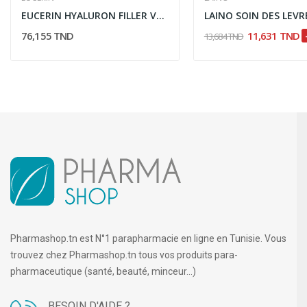
EUCERIN HYALURON FILLER VOLUME LIFT SOIN...
76,155 TND
11,631 TND
13,684 TND
Pharmashop.tn est N°1 parapharmacie en ligne en Tunisie. Vous
trouvez chez Pharmashop.tn tous vos produits para-
pharmaceutique (santé, beauté, minceur...)
BESOIN D'AIDE ?