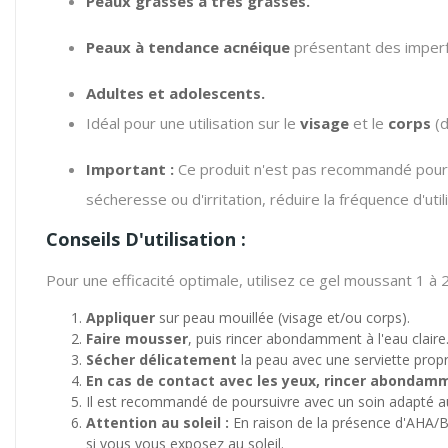
Peaux grasses à très grasses.
Peaux à tendance acnéique
présentant des imperfe
Adultes et adolescents.
Idéal pour une utilisation sur le
visage
et le
corps
(d
Important :
Ce produit n'est pas recommandé pour le
sécheresse ou d'irritation, réduire la fréquence d'utili
Conseils D'utilisation :
Pour une efficacité optimale, utilisez ce gel moussant 1 à 2 
Appliquer
sur peau mouillée (visage et/ou corps).
Faire mousser
, puis rincer abondamment à l'eau claire
Sécher délicatement
la peau avec une serviette propr
En cas de contact avec les yeux, rincer abondam
Il est recommandé de poursuivre avec un soin adapté a
Attention au soleil :
En raison de la présence d'AHA/BH
si vous vous exposez au soleil.