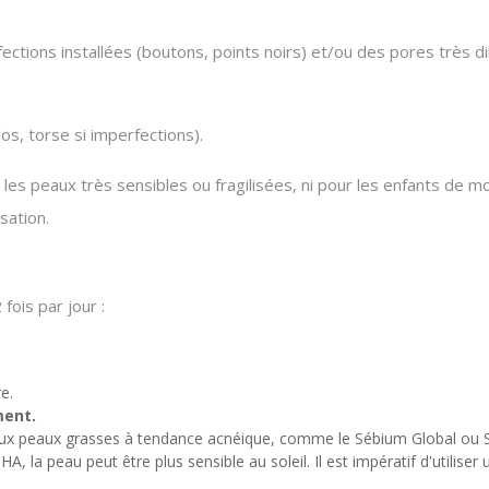
ctions installées (boutons, points noirs) et/ou des pores très di
os, torse si imperfections).
s peaux très sensibles ou fragilisées, ni pour les enfants de mo
sation.
fois par jour :
.
e.
ment.
ux peaux grasses à tendance acnéique, comme le Sébium Global ou S
A, la peau peut être plus sensible au soleil.
Il est impératif d'utilis