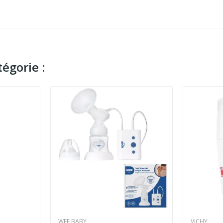
égorie :
WEE BABY
VICHY