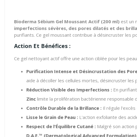
Bioderma Sébium Gel Moussant Actif (200 ml)
est un n
imperfections sévères, des pores dilatés et des bril
purifiants.
Ce gel moussant contribue à désincruster les por
Action Et Bénéfices :
Ce gel nettoyant actif offre une action ciblée pour les pe
Purification Intense et Désincrustation des Pore
aide à décoller les cellules mortes, désincruster le
Réduction Visible des Imperfections :
En purifiant
Zinc
limite la prolifération bactérienne responsable 
Contrôle Durable de la Brillance :
Il régule l'excès
Lisse le Grain de Peau :
L'action exfoliante des acid
Respect de l'Équilibre Cutané :
Malgré son action p
D.A.F.™ (Dermatological Advanced Formulation)