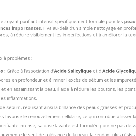
ettoyant purifiant intensif spécifiquement formulé pour les
peau
lances importantes
. Il va au-delà d'un simple nettoyage en profo
es, à réduire visiblement les imperfections et à améliorer la tex
aux à problèmes
:
s :
Grâce à l'association d'
Acide Salicylique
et d'
Acide Glycoliq
s pores en profondeur et éliminer l'excès de sébum et les impureté
 et en assainissant la peau, il aide à réduire les boutons, les point
des inflammations.
 de sébum, réduisant ainsi la brillance des peaux grasses et procur
es favorise le renouvellement cellulaire, ce qui contribue à lisser 
urifiante intense, sa base lavante est formulée pour ne pas dess
augmente le seuil de tolérance de la peau, la
rendant plus résista