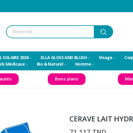
L SOLAIRE 2026
ELLA GLOSS AND BLUSH
Visage
Cor
els Médicaux
Bio & Naturel
Homme
autés
Bons plans
Mar
CERAVE LAIT HYD
71,117 TND