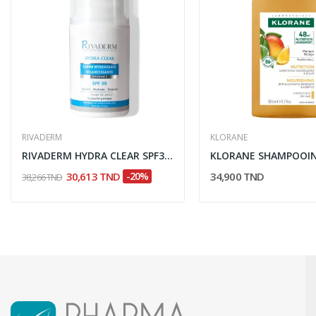
RIVADERM
KLORANE
RIVADERM HYDRA CLEAR SPF30 50ML
30,613 TND
-20%
34,900 TND
38,266 TND