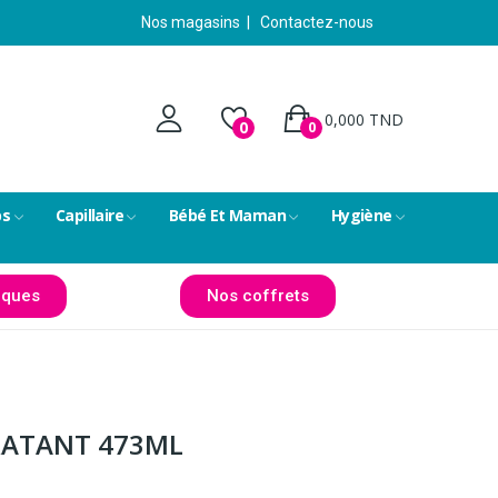
Nos magasins
|
Contactez-nous
0,000 TND
0
0
ps
Capillaire
Bébé Et Maman
Hygiène
ques
Nos coffrets
RATANT 473ML