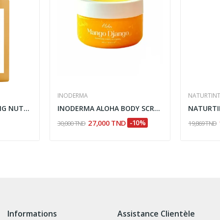
INODERMA
NATURTIN
KLORANE SHAMPOOING NUTRITIF AU BEURRE DE MANGUE...
INODERMA ALOHA BODY SCRUB MANGO DJANGO 300GR
27,000 TND
-10%
30,000 TND
19,869 TND
Informations
Assistance Clientèle