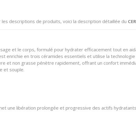
es descriptions de produits, voici la description détaillée du
CER
isage et le corps, formulé pour hydrater efficacement tout en aida
enrichie en trois céramides essentiels et utilise la technologie 
ère et non grasse pénètre rapidement, offrant un confort immédia
e et souple.
met une libération prolongée et progressive des actifs hydratants