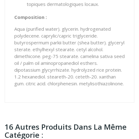
topiques dermatologiques locaux.
Composition :
Aqua (purified water). glycerin. hydrogenated
polydecene. caprylic/capric triglyceride.
butyrospermum parkii butter (shea butter). glyceryl
sterate. ethylhexyl stearate. cetyl alcohol.
dimethicone. peg-75 stearate. camelina sativa seed
oil / palm oil aminopropanediol esthers.
dipotassium glycyrrhizate. hydrolyzed rice protein.
1.2 hexanediol. steareth-20. ceteth-20. xanthan
gum. citric acid. chlorphenesin. metylisothiazolinone.
16 Autres Produits Dans La Même
Catégorie :