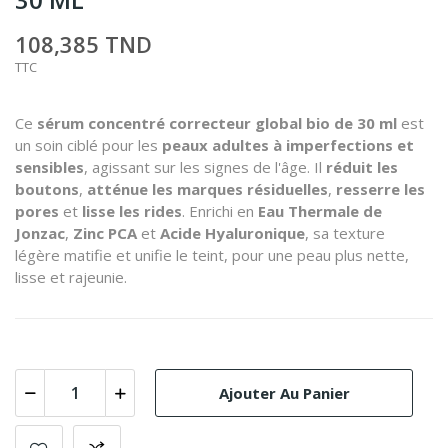
108,385 TND
TTC
Ce
sérum concentré correcteur global bio de 30 ml
est
un soin ciblé pour les
peaux adultes à imperfections et
sensibles
, agissant sur les signes de l'âge. Il
réduit les
boutons
,
atténue les marques résiduelles
,
resserre les
pores
et
lisse les rides
. Enrichi en
Eau Thermale de
Jonzac
,
Zinc PCA
et
Acide Hyaluronique
, sa texture
légère matifie et unifie le teint, pour une peau plus nette,
lisse et rajeunie.
Ajouter Au Panier