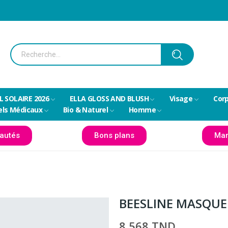
L SOLAIRE 2026
ELLA GLOSS AND BLUSH
Visage
Cor
els Médicaux
Bio & Naturel
Homme
autés
Bons plans
Mar
BEESLINE MASQUE
8,568 TND