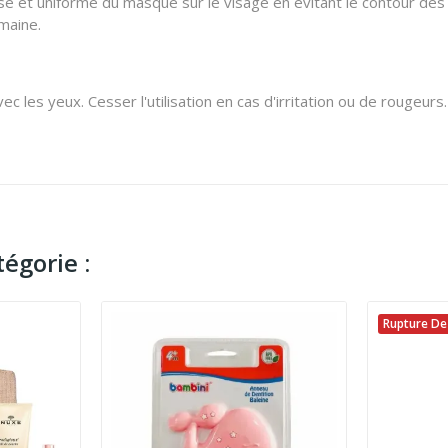
e et uniforme du masque sur le visage en évitant le contour des 
maine.
c les yeux. Cesser l'utilisation en cas d'irritation ou de rougeurs
égorie :
Rupture De