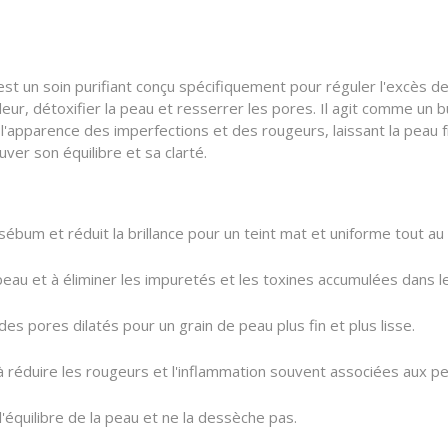
st un soin purifiant conçu spécifiquement pour réguler l'excès de
ndeur, détoxifier la peau et resserrer les pores. Il agit comme u
 l'apparence des imperfections et des rougeurs, laissant la peau fr
ver son équilibre et sa clarté.
bum et réduit la brillance pour un teint mat et uniforme tout au 
a peau et à éliminer les impuretés et les toxines accumulées dans l
des pores dilatés pour un grain de peau plus fin et plus lisse.
à réduire les rougeurs et l'inflammation souvent associées aux p
 l'équilibre de la peau et ne la dessèche pas.