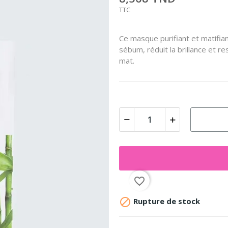
TTC
Ce masque purifiant et matifia
sébum, réduit la brillance et re
mat.
favorite_border

Rupture de stock