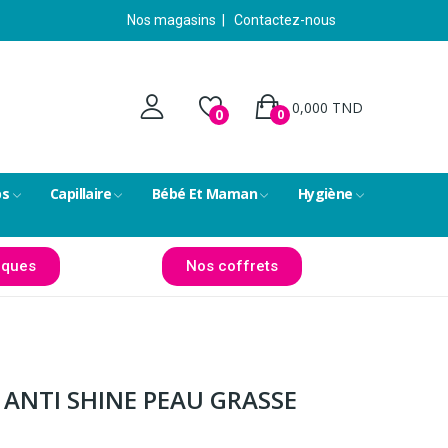
Nos magasins
|
Contactez-nous
0,000 TND
0
0
ps
Capillaire
Bébé Et Maman
Hygiène
ques
Nos coffrets
 ANTI SHINE PEAU GRASSE