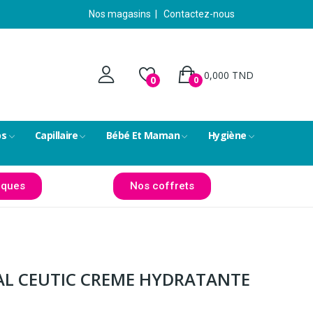
Nos magasins
|
Contactez-nous
0,000 TND
0
0
ps
Capillaire
Bébé Et Maman
Hygiène
ques
Nos coffrets
AL CEUTIC CREME HYDRATANTE