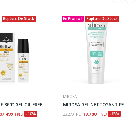
Rupture De Stock
En Promo !
Rupture De Stock
MIROSA
HELIOCARE 360° GEL OIL FREE SPF50+ PEARL 50ML
MIROSA GEL NETTOYANT PEAU MIXTE A GRASSE 200ML
67,499 TND
-10%
19,780 TND
-15%
23,270 TND