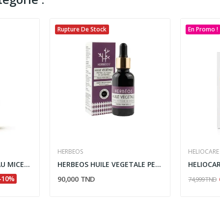
Rupture De Stock
En Promo !
HERBEOS
HELIOCARE
RONCEY SEBIASKIN EAU MICELLAIRE PEAU GRASSE 250ML
HERBEOS HUILE VEGETALE PEPINS DE FIGUE DE...
-10%
90,000 TND
74,999 TND