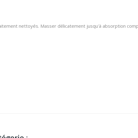
.
arfaitement nettoyés. Masser délicatement jusqu'à absorption comp
égorie :