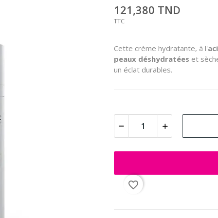
121,380 TND
TTC
Cette crème hydratante, à l'
ac
peaux déshydratées
et sèch
un éclat durables.
favorite_border