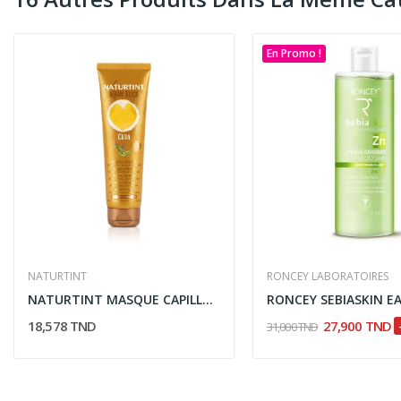
En Promo !
NATURTINT
RONCEY LABORATOIRES
NATURTINT MASQUE CAPILLAIRE AU CHIA 150 ML
18,578 TND
27,900 TND
31,000 TND