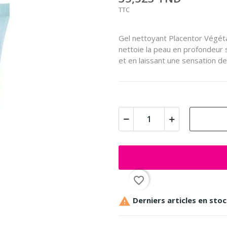
TTC
Gel nettoyant Placentor Végétal
nettoie la peau en profondeur s
et en laissant une sensation de
favorite_border

Derniers articles en sto