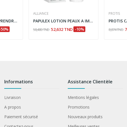
ALLIANCE
PROTIS
ALPHANOVA KIDS VA PRENDRE TA DOUCHE ABRICOT BIO...
PAPULEX LOTION PEAUX A IMPERFECTIONS 125ML
-50%
52,632 TND
-10%
7
58,480 TND
8,874 TND
Informations
Assistance Clientèle
Livraison
Mentions légales
A propos
Promotions
Paiement sécurisé
Nouveaux produits
Contactez-nous
Meilleures ventes