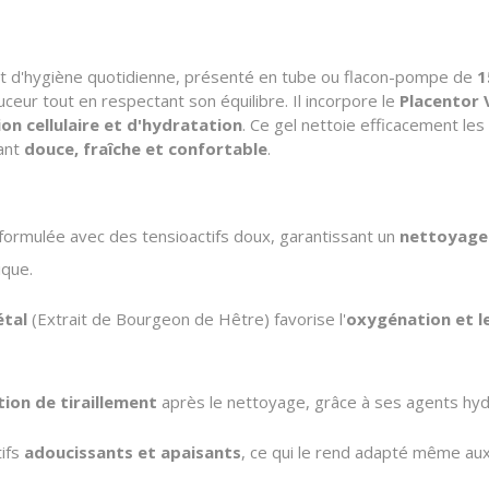
t d'hygiène quotidienne, présenté en tube ou flacon-pompe de
1
ceur tout en respectant son équilibre. Il incorpore le
Placentor 
on cellulaire et d'hydratation
. Ce gel nettoie efficacement le
sant
douce, fraîche et confortable
.
 formulée avec des tensioactifs doux, garantissant un
nettoyage
ique.
étal
(Extrait de Bourgeon de Hêtre) favorise l'
oxygénation et le
tion de tiraillement
après le nettoyage, grâce à ses agents hyd
tifs
adoucissants et apaisants
, ce qui le rend adapté même aux