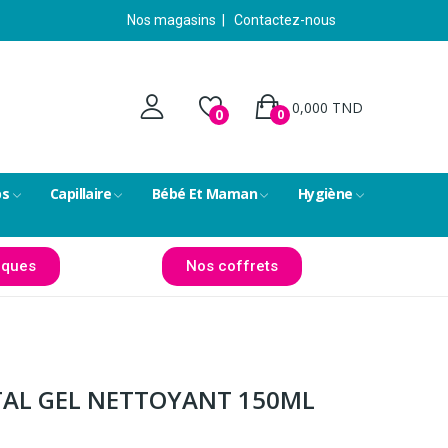
Nos magasins
|
Contactez-nous
0,000 TND
0
0
ps
Capillaire
Bébé Et Maman
Hygiène
ques
Nos coffrets
TAL GEL NETTOYANT 150ML