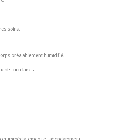
s.
res soins.
 corps préalablement humidifié.
nts circulaires.
 rincer immédiatement et abondamment.