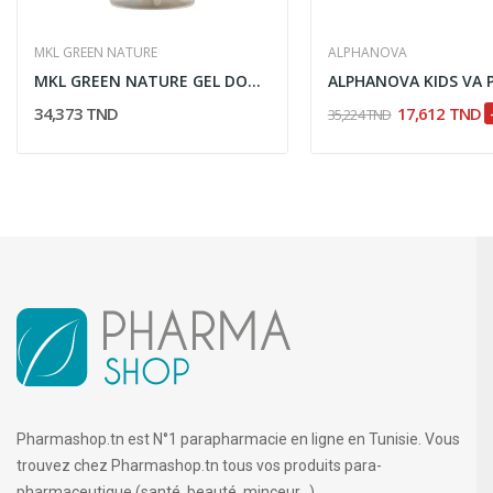
MKL GREEN NATURE
ALPHANOVA
MKL GREEN NATURE GEL DOUCHE SURGRAS ALOE VERA...
34,373 TND
17,612 TND
35,224 TND
Pharmashop.tn est N°1 parapharmacie en ligne en Tunisie. Vous
trouvez chez Pharmashop.tn tous vos produits para-
pharmaceutique (santé, beauté, minceur...)