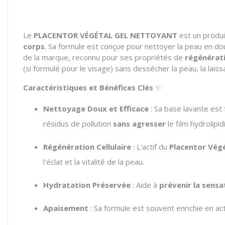
Le
PLACENTOR VÉGÉTAL GEL NETTOYANT
est un produi
corps
. Sa formule est conçue pour nettoyer la peau en dou
de la marque, reconnu pour ses propriétés de
régénérati
(si formulé pour le visage) sans dessécher la peau, la lais
Caractéristiques et Bénéfices Clés
✨
Nettoyage Doux et Efficace
: Sa base lavante est
résidus de pollution
sans agresser
le film hydrolipid
Régénération Cellulaire
: L'actif du
Placentor Vég
l'éclat et la vitalité de la peau.
Hydratation Préservée
: Aide à
prévenir la sensa
Apaisement
: Sa formule est souvent enrichie en ac