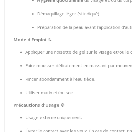
Hygiène quotidienne
du visage et/ou du corp
Démaquillage léger (si indiqué).
Préparation de la peau avant l'application d'aut
Mode d'Emploi
📝
Appliquer une noisette de gel sur le visage et/ou le
Faire mousser délicatement en massant par mouveme
Rincer abondamment à l'eau tiède.
Utiliser matin et/ou soir.
Précautions d'Usage
🚫
Usage externe uniquement.
Éviter le contact avec les yeux. En cas de contact,