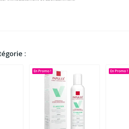
égorie :
En Promo !
En Promo !