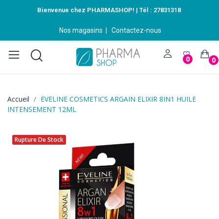
Bienvenue chez PHARMASHOP! | Tél :
27831318
Nos magasins
|
Contactez-nous
0
0
Accueil
EVELINE COSMETICS ARGAIN ELIXIR 8IN1 HUILE
INTENSEMENT 12ML
Rupture De Stock