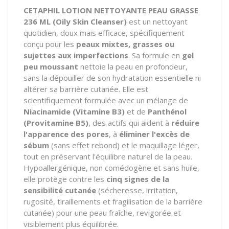
CETAPHIL LOTION NETTOYANTE PEAU GRASSE
236 ML (Oily Skin Cleanser)
est un nettoyant
quotidien, doux mais efficace, spécifiquement
conçu pour les
peaux mixtes, grasses ou
sujettes aux imperfections
. Sa formule en
gel
peu moussant
nettoie la peau en profondeur,
sans la dépouiller de son hydratation essentielle ni
altérer sa barrière cutanée. Elle est
scientifiquement formulée avec un mélange de
Niacinamide (Vitamine B3)
et de
Panthénol
(Provitamine B5)
, des actifs qui aident à
réduire
l'apparence des pores
, à
éliminer l'excès de
sébum
(sans effet rebond) et le maquillage léger,
tout en préservant l'équilibre naturel de la peau.
Hypoallergénique, non comédogène et sans huile,
elle protège contre les
cinq signes de la
sensibilité cutanée
(sécheresse, irritation,
rugosité, tiraillements et fragilisation de la barrière
cutanée) pour une peau fraîche, revigorée et
visiblement plus équilibrée.