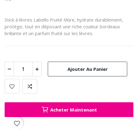
Stick à lèvres Labello Fruité Mûre, hydrate durablement,
protège, tout en déposant une riche couleur bordeaux
brillante et un parfum fruité sur les lèvres.
Ajouter Au Panier
Acheter Maintenant
favorite_border