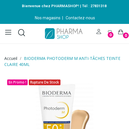
Bienvenue chez PHARMASHOP! | Tél :
27831318
Nos magasins
|
Contactez-nous
0
0
Accueil
BIODERMA PHOTODERM M ANTI-TÂCHES TEINTE
CLAIRE 40ML
En Promo !
Rupture De Stock