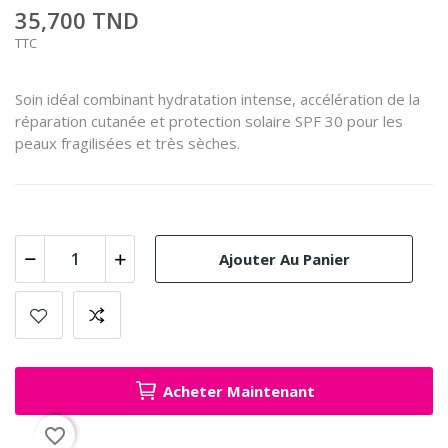
35,700 TND
TTC
Soin idéal combinant hydratation intense, accélération de la
réparation cutanée et protection solaire SPF 30 pour les
peaux fragilisées et très sèches.
Ajouter Au Panier
Acheter Maintenant
favorite_border