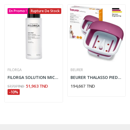
En Promo !
Rupture De Stock
FILORGA
BEURER
FILORGA SOLUTION MICELLAIRE 400ML
BEURER THALASSO PIEDS FB 30
51,963 TND
194,667 TND
57,737 TND
-10%