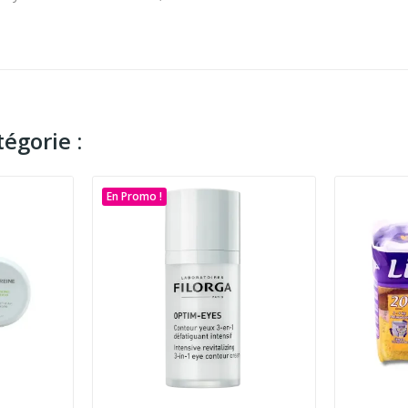
égorie :
En Promo !