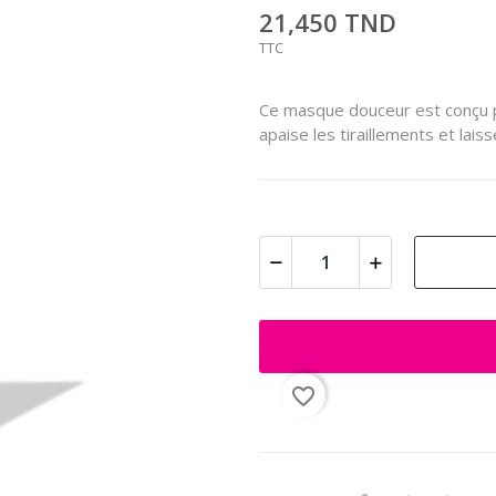
21,450 TND
TTC
Ce masque douceur est conçu p
apaise les tiraillements et lais
favorite_border