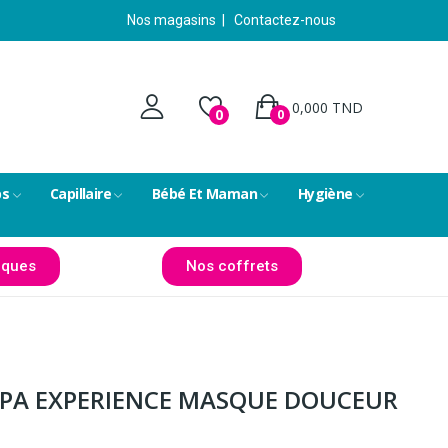
Nos magasins
|
Contactez-nous
0,000 TND
0
0
ps
Capillaire
Bébé Et Maman
Hygiène
ques
Nos coffrets
PA EXPERIENCE MASQUE DOUCEUR