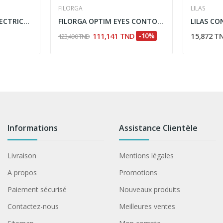
FILORGA
LILAS
K-REINE CRÈME PROTECTRICE HYDRATANTE POUR LES...
FILORGA OPTIM EYES CONTOUR YEUX 15ML
111,141 TND
-10%
15,872 T
123,490 TND
Informations
Assistance Clientèle
Livraison
Mentions légales
A propos
Promotions
Paiement sécurisé
Nouveaux produits
Contactez-nous
Meilleures ventes