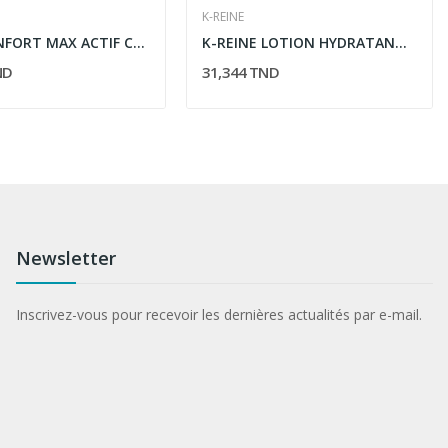
K-REINE
LILAS CONFORT MAX ACTIF COUCHE BB 2-4 KG 20 PIECES
K-REINE LOTION HYDRATANTE CHEVEUX ET CORPS COME...
ND
31,344 TND
Newsletter
Inscrivez-vous pour recevoir les dernières actualités par e-mail.