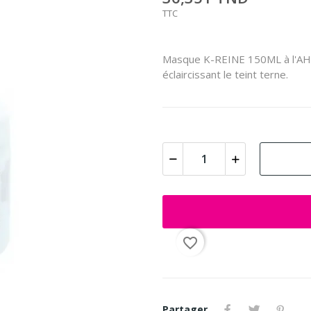
TTC
Masque K-REINE 150ML à l'AHA e
éclaircissant le teint terne.
favorite_border
Partager