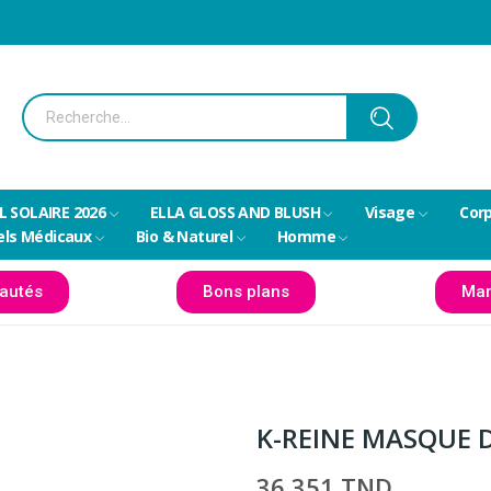
L SOLAIRE 2026
ELLA GLOSS AND BLUSH
Visage
Cor
els Médicaux
Bio & Naturel
Homme
autés
Bons plans
Mar
K-REINE MASQUE 
36,351 TND