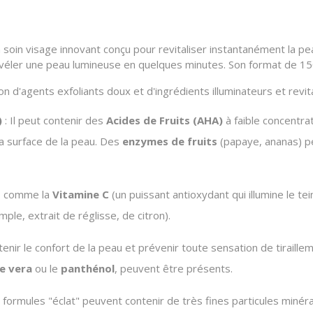
 soin visage innovant conçu pour revitaliser instantanément la pea
 révéler une peau lumineuse en quelques minutes. Son format de 15
'agents exfoliants doux et d'ingrédients illuminateurs et revita
)
: Il peut contenir des
Acides de Fruits (AHA)
à faible concentra
 la surface de la peau. Des
enzymes de fruits
(papaye, ananas) p
fs comme la
Vitamine C
(un puissant antioxydant qui illumine le te
mple, extrait de réglisse, de citron).
tenir le confort de la peau et prévenir toute sensation de tirai
e vera
ou le
panthénol
, peuvent être présents.
 formules "éclat" peuvent contenir de très fines particules minéra