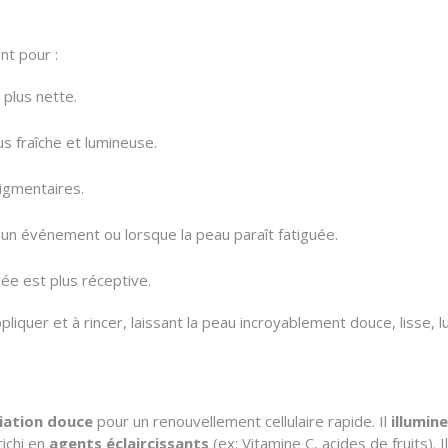
nt pour :
 plus nette.
s fraîche et lumineuse.
pigmentaires.
 un événement ou lorsque la peau paraît fatiguée.
ée est plus réceptive.
liquer et à rincer, laissant la peau incroyablement douce, lisse,
iation douce
pour un renouvellement cellulaire rapide. Il
illumin
richi en
agents éclaircissants
(ex: Vitamine C, acides de fruits). I