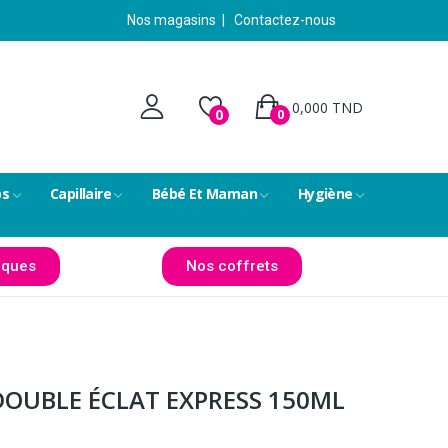
Nos magasins
|
Contactez-nous
0,000 TND
0
0
ps
Capillaire
Bébé Et Maman
Hygiène
ques
Nos coffrets
DOUBLE ÉCLAT EXPRESS 150ML