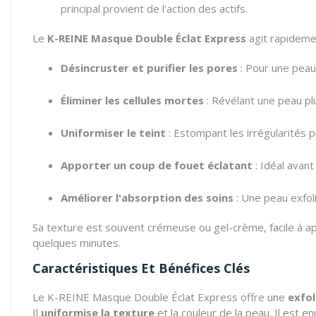
principal provient de l'action des actifs.
Le
K-REINE Masque Double Éclat Express
agit rapideme
Désincruster et purifier les pores
: Pour une peau
Éliminer les cellules mortes
: Révélant une peau plu
Uniformiser le teint
: Estompant les irrégularités 
Apporter un coup de fouet éclatant
: Idéal avant
Améliorer l'absorption des soins
: Une peau exfoli
Sa texture est souvent crémeuse ou gel-crème, facile à app
quelques minutes.
Caractéristiques Et Bénéfices Clés
Le K-REINE Masque Double Éclat Express offre une
exfol
Il
uniformise la texture
et la couleur de la peau. Il est en