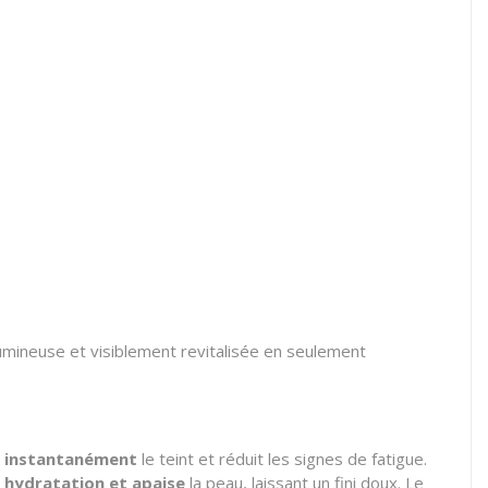
 lumineuse et visiblement revitalisée en seulement
e instantanément
le teint et réduit les signes de fatigue.
l
hydratation et apaise
la peau, laissant un fini doux. Le