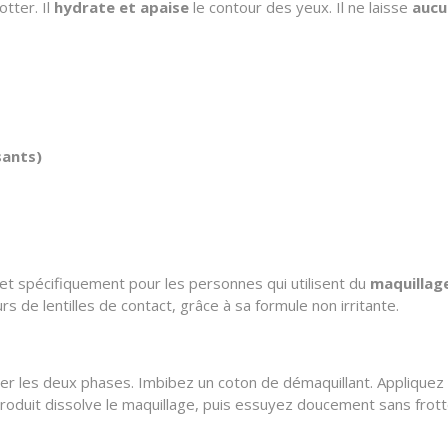
otter. Il
hydrate et apaise
le contour des yeux. Il ne laisse
aucu
sants)
 et spécifiquement pour les personnes qui utilisent du
maquillag
s de lentilles de contact, grâce à sa formule non irritante.
er les deux phases. Imbibez un coton de démaquillant. Appliquez le
oduit dissolve le maquillage, puis essuyez doucement sans frott