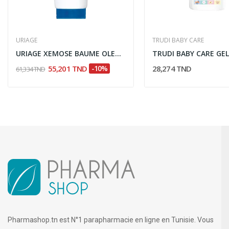
URIAGE
TRUDI BABY CARE
URIAGE XEMOSE BAUME OLEO APAISANT 200ML
55,201 TND
-10%
28,274 TND
61,334 TND
Pharmashop.tn est N°1 parapharmacie en ligne en Tunisie. Vous