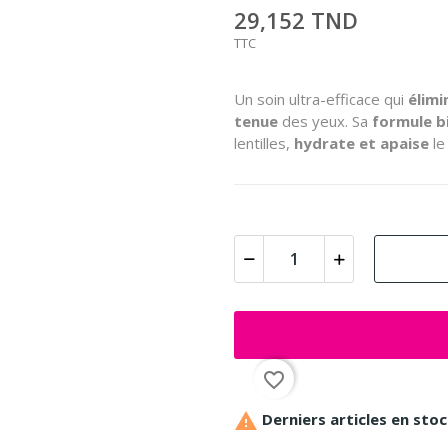
29,152 TND
TTC
Un soin ultra-efficace qui
élimi
tenue
des yeux. Sa
formule b
lentilles,
hydrate et apaise
le
favorite_border

Derniers articles en sto