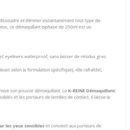
dissoudre et éliminer instantanément tout type de
yeux, ce démaquillant biphase de 250ml est un
et eyeliners waterproof, sans laisser de résidus gras.
et selon la formulation spécifique), elle rafraîchit,
timise son pouvoir démaquillant. Le
K-REINE Démaquillant
s et les porteurs de lentilles de contact. Il laisse le
r les yeux sensibles
et convient aux porteurs de