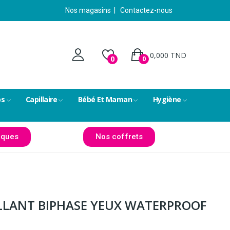
Nos magasins
|
Contactez-nous
0,000 TND
0
0
ps
Capillaire
Bébé Et Maman
Hygiène
ques
Nos coffrets
LLANT BIPHASE YEUX WATERPROOF