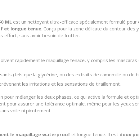
50 ML
est un nettoyant ultra-efficace spécialement formulé pour 
f et longue tenue
. Conçu pour la zone délicate du contour des 
 effort, sans avoir besoin de frotter.
ssolvent rapidement le maquillage tenace, y compris les mascaras 
ants (tels que la glycérine, ou des extraits de camomille ou de bleu
révenant les irritations et les sensations de tiraillement.
acon pour mélanger les deux phases, ce qui active la formule et op
 pour assurer une tolérance optimale, même pour les yeux sensible
ans voile ni picotement.
ment le maquillage waterproof
et longue tenue. Il est
doux pou