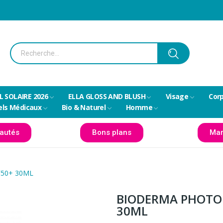
L SOLAIRE 2026
ELLA GLOSS AND BLUSH
Visage
Cor
els Médicaux
Bio & Naturel
Homme
autés
Bons plans
Mar
50+ 30ML
BIODERMA PHOTOD
30ML