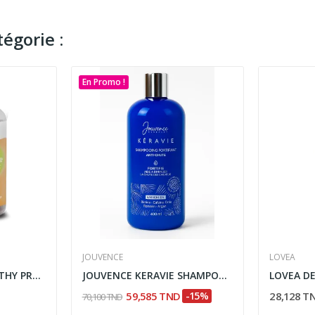
égorie :
En Promo !
JOUVENCE
LOVEA
KINDER HEALTH HEALTHY PROBIOTIQUE 60 GUMMIES
JOUVENCE KERAVIE SHAMPOOING ANTI CHUTE 400ML
59,585 TND
-15%
28,128 T
70,100 TND