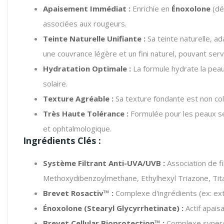
Apaisement Immédiat :
Enrichie en
Énoxolone
(dér
associées aux rougeurs.
Teinte Naturelle Unifiante :
Sa teinte naturelle, a
une couvrance légère et un fini naturel, pouvant ser
Hydratation Optimale :
La formule hydrate la pea
solaire.
Texture Agréable :
Sa texture fondante est non col
Très Haute Tolérance :
Formulée pour les peaux sen
et ophtalmologique.
Ingrédients Clés :
Système Filtrant Anti-UVA/UVB :
Association de f
Methoxydibenzoylmethane, Ethylhexyl Triazone, Tita
Brevet Rosactiv™ :
Complexe d'ingrédients (ex: extr
Énoxolone (Stearyl Glycyrrhetinate) :
Actif apaisa
Brevet Cellular Bioprotection™ :
Complexe synergiq