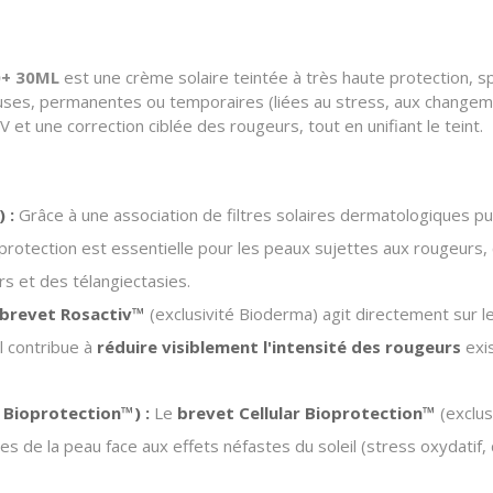
0+ 30ML
est une crème solaire teintée à très haute protection, 
iffuses, permanentes ou temporaires (liées au stress, aux changem
et une correction ciblée des rougeurs, tout en unifiant le teint.
 :
Grâce à une association de filtres solaires dermatologiques pu
protection est essentielle pour les peaux sujettes aux rougeurs,
rs et des télangiectasies.
brevet Rosactiv™
(exclusivité Bioderma) agit directement sur l
l contribue à
réduire visiblement l'intensité des rougeurs
exis
r Bioprotection™) :
Le
brevet Cellular Bioprotection™
(exclus
les de la peau face aux effets néfastes du soleil (stress oxydati