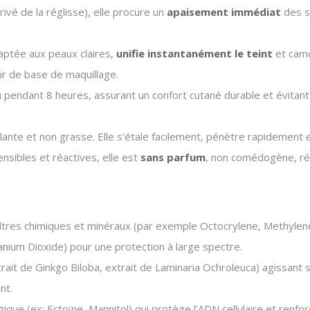
ivé de la réglisse), elle procure un
apaisement immédiat
des s
daptée aux peaux claires,
unifie instantanément le teint
et camo
vir de base de maquillage.
u pendant 8 heures, assurant un confort cutané durable et évitan
lante et non grasse.
Elle s'étale facilement, pénètre rapidement e
sibles et réactives, elle est
sans parfum
, non comédogène, rés
iltres chimiques et minéraux (par exemple Octocrylene, Methylen
nium Dioxide) pour une protection à large spectre.
ait de Ginkgo Biloba, extrait de Laminaria Ochroleuca) agissant sur
nt.
ue (ex: Ectoïne, Mannitol) qui protège l'ADN cellulaire et renfo