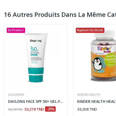
16 Autres Produits Dans La Même Cat
En Promo !
Rupture De Stock
GALDERMA
KINDER HEALTH
DAYLONG FACE SPF 50+ GEL-FLUIDE LEGER 50ML
53,278 TND
-20%
33,208 TND
66,598 TND