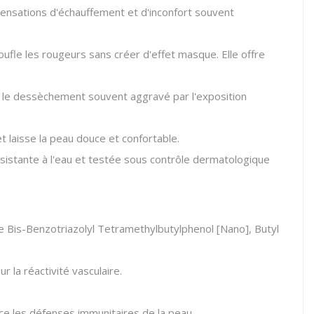
ensations d'échauffement et d'inconfort souvent
ufle les rougeurs sans créer d'effet masque.
Elle offre
t le dessèchement souvent aggravé par l'exposition
t laisse la peau douce et confortable.
istante à l'eau et testée sous contrôle dermatologique
e Bis-Benzotriazolyl Tetramethylbutylphenol [Nano], Butyl
 la réactivité vasculaire.
rce les défenses immunitaires de la peau.