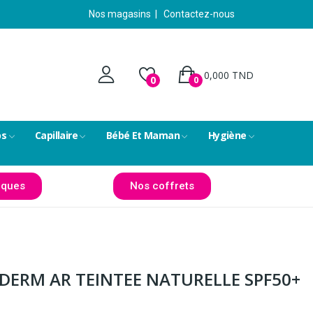
Nos magasins
|
Contactez-nous
0,000 TND
0
0
ps
Capillaire
Bébé Et Maman
Hygiène
ques
Nos coffrets
ERM AR TEINTEE NATURELLE SPF50+