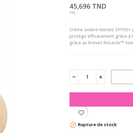
45,696 TND
TTC
Crème solaire teintée SPF50+ p
protège efficacement grâce à 
grâce au brevet Rosactiv™ tout e
favorite_border

Rupture de stock