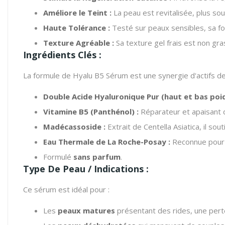
Améliore le Teint :
La peau est revitalisée, plus soup
Haute Tolérance :
Testé sur peaux sensibles, sa fo
Texture Agréable :
Sa texture gel frais est non gra
Ingrédients Clés :
La formule de Hyalu B5 Sérum est une synergie d'actifs d
Double Acide Hyaluronique Pur (haut et bas poid
Vitamine B5 (Panthénol) :
Réparateur et apaisant d
Madécassoside :
Extrait de Centella Asiatica, il so
Eau Thermale de La Roche-Posay :
Reconnue pour s
Formulé
sans parfum
.
Type De Peau / Indications :
Ce sérum est idéal pour :
Les
peaux matures
présentant des rides, une perte