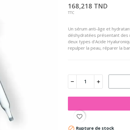
168,218 TND
TTC
Un sérum anti-âge et hydratant
déshydratées présentant des r
deux types d'Acide Hyaluroniq
repulper la peau, réparer la ba
favorite_border

Rupture de stock