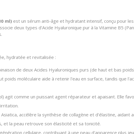
30 ml)
est un sérum anti-âge et hydratant intensif, conçu pour 
ssocie deux types d'Acide Hyaluronique pur à la Vitamine B5 (Pa
s.
, hydratée et revitalisée :
inaison de deux Acides Hyaluroniques purs (de haut et bas poids
ut poids moléculaire aide à retenir l'eau en surface, tandis que 
) agit comme un puissant agent réparateur et apaisant. Elle favo
rritation.
siatica, accélère la synthèse de collagène et d'élastine, aidant ai
, et la peau retrouve son élasticité et sa tonicité.
égénération cellulaire, contribuant à une peau d'apparence plus jeu