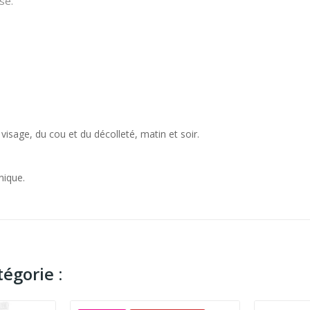
se.
isage, du cou et du décolleté, matin et soir.
.
nique.
égorie :