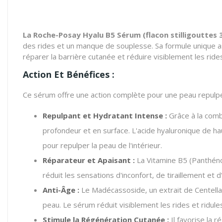
La Roche-Posay Hyalu B5 Sérum (flacon stilligouttes 
des rides et un manque de souplesse. Sa formule unique a
réparer la barrière cutanée et réduire visiblement les ride
Action Et Bénéfices :
Ce sérum offre une action complète pour une peau repulpée
Repulpant et Hydratant Intense :
Grâce à la comb
profondeur et en surface. L'acide hyaluronique de ha
pour repulper la peau de l'intérieur.
Réparateur et Apaisant :
La Vitamine B5 (Panthénol
réduit les sensations d'inconfort, de tiraillement et d'i
Anti-Âge :
Le Madécassoside, un extrait de Centella A
peau. Le sérum réduit visiblement les rides et ridules
Stimule la Régénération Cutanée :
Il favorise la r