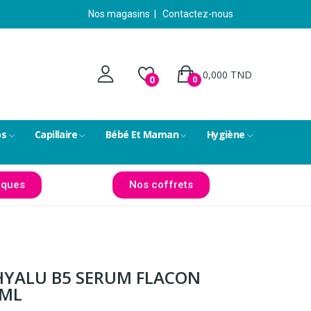
Nos magasins
|
Contactez-nous
0,000 TND
0
0
ps
Capillaire
Bébé Et Maman
Hygiène
ques
Nos coffrets
HYALU B5 SERUM FLACON
0ML