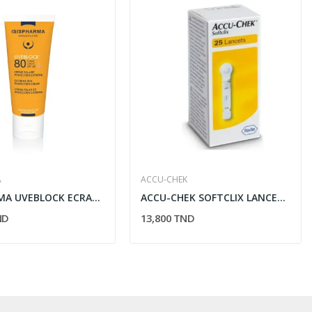
A
ACCU-CHEK
ISISPHARMA UVEBLOCK ECRAN SPF 80 TEINTE 40ML
ACCU-CHEK SOFTCLIX LANCETTES 25 LANCETTES
ND
13,800 TND