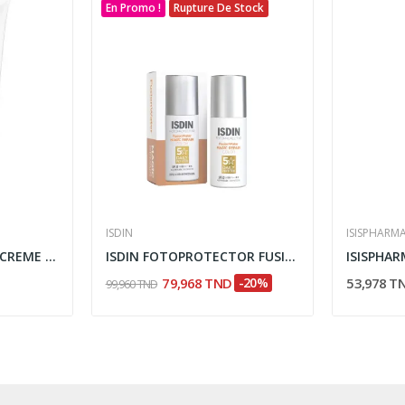
En Promo !
Rupture De Stock
ISDIN
ISISPHARM
SOSKIN SUN GARDEN CREME SOLAIRE SPF50+ 50ML
ISDIN FOTOPROTECTOR FUSION WATER MAGIC REPAIR...
79,968 TND
-20%
53,978 T
99,960 TND