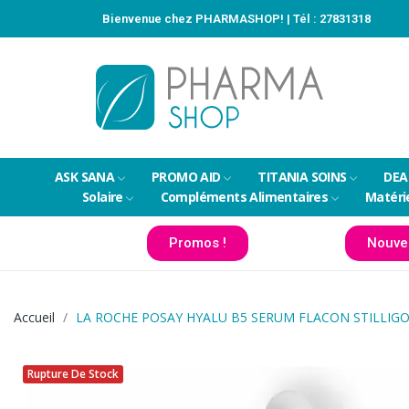
Bienvenue chez PHARMASHOP! | Tél :
27831318
ASK SANA
PROMO AID
TITANIA SOINS
DEA
Solaire
Compléments Alimentaires
Matéri
Promos !
Nouve
Accueil
LA ROCHE POSAY HYALU B5 SERUM FLACON STILLIG
Rupture De Stock