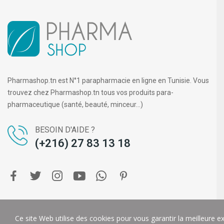
Pharmashop.tn est N°1 parapharmacie en ligne en Tunisie. Vous
trouvez chez Pharmashop.tn tous vos produits para-
pharmaceutique (santé, beauté, minceur...)
BESOIN D'AIDE ?
(+216) 27 83 13 18
Copyright ©
PHARMA SHOP
. Tous droits réservés.
DIGIT-U
Ce site Web utilise des cookies pour vous garantir la meilleure e