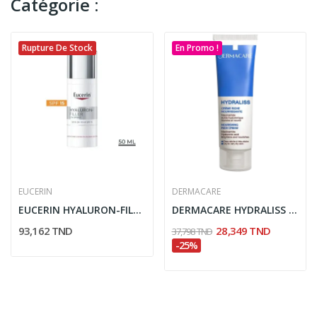
Catégorie :
Rupture De Stock
En Promo !
EUCERIN
DERMACARE
EUCERIN HYALURON-FILLER 3 EFFECT SOIN DE JOUR...
DERMACARE HYDRALISS CREME RICHE HYDRATANTE...
93,162 TND
28,349 TND
37,798 TND
-25%