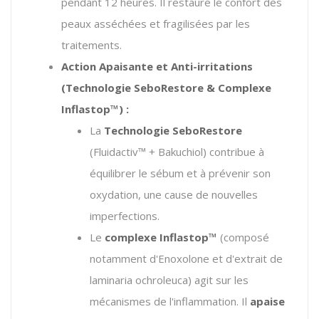
pendant 12 heures.
Il restaure le confort des
peaux asséchées et fragilisées par les
traitements.
Action Apaisante et Anti-irritations
(Technologie SeboRestore & Complexe
Inflastop™) :
La
Technologie SeboRestore
(Fluidactiv™ + Bakuchiol) contribue à
équilibrer le sébum et à prévenir son
oxydation, une cause de nouvelles
imperfections.
Le
complexe Inflastop™
(composé
notamment d'Enoxolone et d'extrait de
laminaria ochroleuca) agit sur les
mécanismes de l'inflammation.
Il
apaise