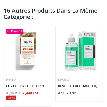
16 Autres Produits Dans La Même
Catégorie :
En Promo !
PHYTO
REVUELE
PHYTO PHYTOCOLOR 9.8 BLOND TRES CLAIRE BEIGE 1 KIT
REVUELE EXFOLIANT LIQUIDE 9% AHA/BHA/PH 125ML
36,440 TND
47,132 TND
40,489 TND
-10%