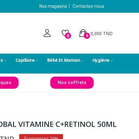
Nos magasins
|
Contactez-nous
0,000 TND
0
0
ps
Capillaire
Bébé Et Maman
Hygiène
ques
Nos coffrets
BAL VITAMINE C+RETINOL 50ML
 TND
Économisez 20%