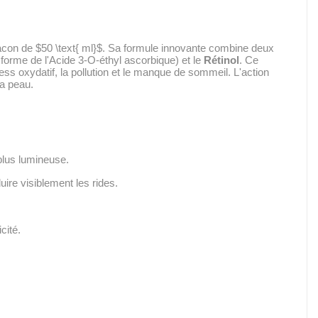
lacon de
$50 \text{ ml}$
. Sa formule innovante combine deux
forme de l'Acide 3-O-éthyl ascorbique) et le
Rétinol
. Ce
ress oxydatif, la pollution et le manque de sommeil. L'action
la peau.
 plus lumineuse.
uire visiblement les rides.
cité.