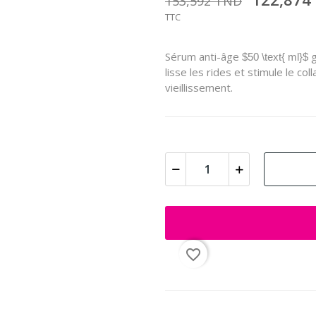
153,592 TND
TTC
Sérum anti-âge
g
$50 \text{ ml}$
lisse les rides et stimule le c
vieillissement.
favorite_border