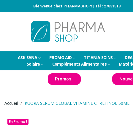
Bienvenue chez PHARMASHOP! | Tél :
27831318
ASK SANA
PROMO AID
TITANIA SOINS
DEA
Solaire
Compléments Alimentaires
Matéri
Promos !
Nouve
Accueil
KUORA SERUM GLOBAL VITAMINE C+RETINOL 50ML
En Promo !