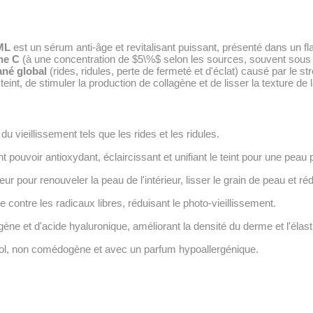
ML
est un sérum anti-âge et revitalisant puissant, présenté dans un f
ne C
(à une concentration de
$5\%$
selon les sources, souvent sous 
ané global
(rides, ridules, perte de fermeté et d'éclat) causé par le st
 teint, de stimuler la production de collagène et de lisser la texture de 
du vieillissement tels que les rides et les ridules.
pouvoir antioxydant, éclaircissant et unifiant le teint pour une peau
ur pour renouveler la peau de l'intérieur, lisser le grain de peau et réd
 contre les radicaux libres, réduisant le photo-vieillissement.
ène et d'acide hyaluronique, améliorant la densité du derme et l'élasti
l, non comédogène et avec un parfum hypoallergénique.