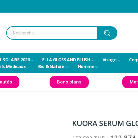
L SOLAIRE 2026
ELLA GLOSS AND BLUSH
Visage
Cor
els Médicaux
Bio & Naturel
Homme
autés
Bons plans
Mar
KUORA SERUM GLO
122,874