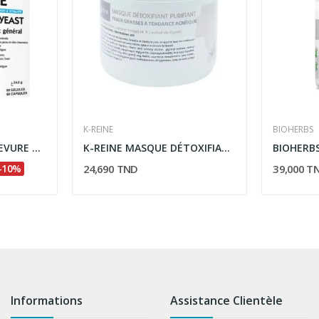
K-REINE
BIOHERBS
VITAL PHYTOTHERA LEVURE DE BIERE 60 GELULES
K-REINE MASQUE DÉTOXIFIANT PURIFIANT 150ML
-10%
24,690 TND
39,000 T
Informations
Assistance Clientèle