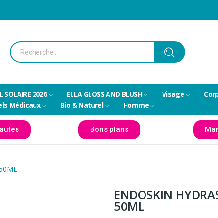
L SOLAIRE 2026
ELLA GLOSS AND BLUSH
Visage
Cor
els Médicaux
Bio & Naturel
Homme
autés
Bons plans
Mar
 50ML
ENDOSKIN HYDRA
50ML