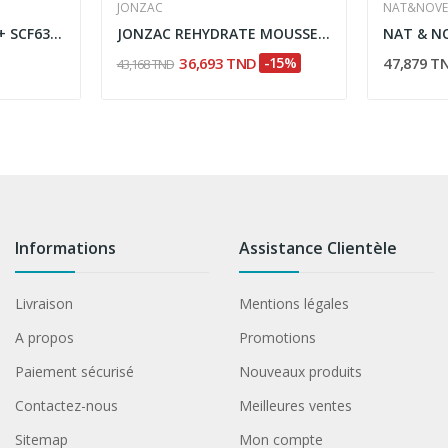
JONZAC
NAT&NOV
AVENT 2 TETINES 3M+ SCF633/27
JONZAC REHYDRATE MOUSSE NETTOYANTE OXYGENANTE...
36,693 TND
-15%
47,879 T
43,168 TND
Informations
Assistance Clientèle
Livraison
Mentions légales
A propos
Promotions
Paiement sécurisé
Nouveaux produits
Contactez-nous
Meilleures ventes
Sitemap
Mon compte