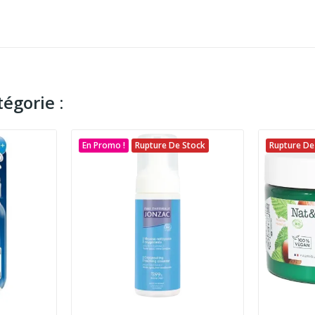
égorie :
En Promo !
Rupture De Stock
Rupture De