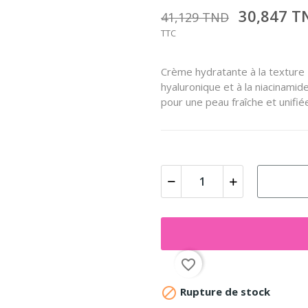
30,847 
41,129 TND
TTC
Crème hydratante à la texture
hyaluronique et à la niacinamide
pour une peau fraîche et unifié
favorite_border

Rupture de stock