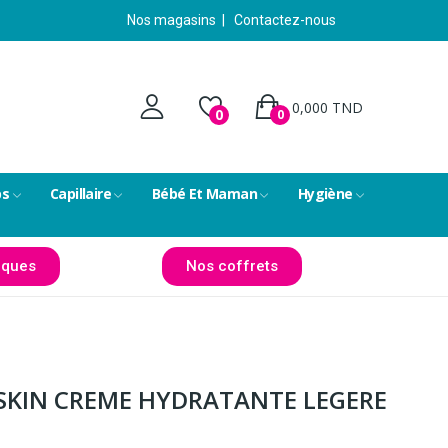
Nos magasins
|
Contactez-nous
0,000 TND
0
0
ps
Capillaire
Bébé Et Maman
Hygiène
ques
Nos coffrets
SKIN CREME HYDRATANTE LEGERE