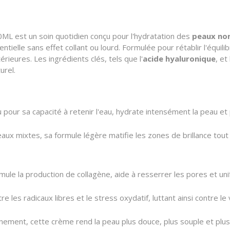
t un soin quotidien conçu pour l'hydratation des
peaux nor
tielle sans effet collant ou lourd. Formulée pour rétablir l'équili
ieures. Les ingrédients clés, tels que l'
acide hyaluronique
, et
urel.
u pour sa capacité à retenir l'eau, hydrate intensément la peau et 
eaux mixtes, sa formule légère matifie les zones de brillance tout 
imule la production de collagène, aide à resserrer les pores et unif
e les radicaux libres et le stress oxydatif, luttant ainsi contre le
nnement, cette crème rend la peau plus douce, plus souple et plus