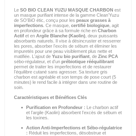
Le
SO BIO CLEAN YUZU MASQUE CHARBON
est
un masque purifiant intense de la gamme Clean'Yuzu
de SO'BiO étic, conçu pour les
peaux grasses à
imperfections
.
Ce masque,
certifié biologique
, agit
en profondeur grâce à sa formule riche en
Charbon
Actif
et en
Argile Blanche (Kaolin)
, deux puissants
absorbants naturels.
Il vise à désincruster et resserrer
les pores, absorber l'excès de sébum et éliminer les
impuretés pour une peau visiblement plus nette et
matifiée.
L'ajout de
Yuzu bio purifiant
, de
Zinc PCA
sébo-régulateur, et d'un
prébiotique rééquilibrant
permet de traiter les imperfections et de restaurer
l'équilibre cutané sans agresser.
Sa texture gris
charbon est agréable et son temps de pose court (5
minutes) le rend facile à intégrer dans une routine de
soin.
Caractéristiques et Bénéfices Clés
Purification en Profondeur :
Le charbon actif
et l'argile (Kaolin) absorbent l'excès de sébum et
les toxines.
Action Anti-Imperfections et Sébo-régulatrice
:
Réduit les imperfections, désobstrue et