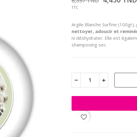
6,357 TND
TTC
Argile Blanche Surfine (100gr)
nettoyer, adoucir et reminér
ni déshydrater. Elle est égale
shampooing sec.
favorite_border