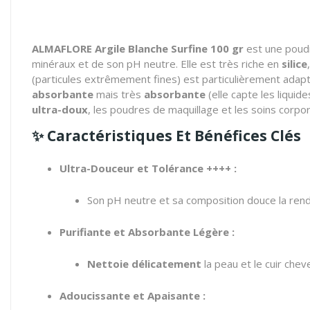
ALMAFLORE Argile Blanche Surfine 100 gr
est une poudr
minéraux et de son pH neutre. Elle est très riche en
silice
(particules extrêmement fines) est particulièrement ada
absorbante
mais très
absorbante
(elle capte les liquid
ultra-doux
, les poudres de maquillage et les soins corpor
✨
Caractéristiques Et Bénéfices Clés
Ultra-Douceur et Tolérance ++++ :
Son pH neutre et sa composition douce la ren
Purifiante et Absorbante Légère :
Nettoie délicatement
la peau et le cuir che
Adoucissante et Apaisante :