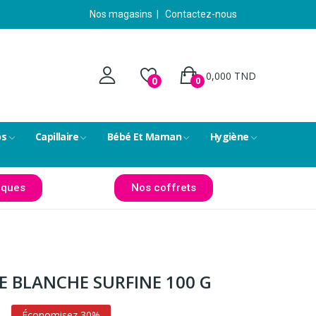
Nos magasins
|
Contactez-nous
0,000 TND
0
0
ps
Capillaire
Bébé Et Maman
Hygiène
ques
Nos coffrets
E BLANCHE SURFINE 100 G
D
Économisez 30%