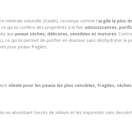
e minérale naturelle (Kaolin), reconnue comme l'
argile la plus d
, ce qui lui confère des propriétés à la fois
adoucissantes, purifi
ptée aux
peaux sèches, délicates, sensibles et matures
. Contra
es), ce qui lui permet de purifier en douceur sans déshydrater la p
els pour peaux fragiles.
dent
idéale pour les peaux les plus sensibles, fragiles, sèche
velu en absorbant l'excès de sébum et les impuretés sans desséch