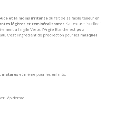
ouce et la moins irritante
du fait de sa faible teneur en
antes légères et reminéralisantes
. Sa texture "surfine"
irement à l'argile Verte, l'Argile Blanche est
peu
eau. C'est l'ingrédient de prédilection pour les
masques
s, matures
et même pour les enfants.
er l'épiderme.