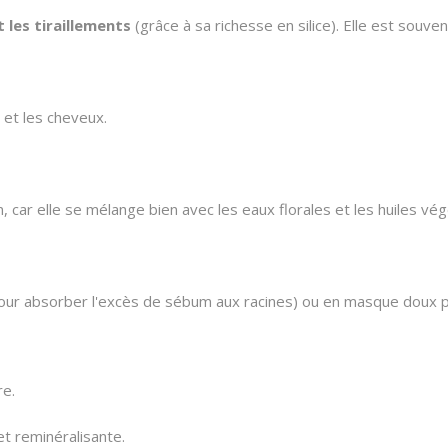
t les tiraillements
(grâce à sa richesse en silice). Elle est souv
et les cheveux.
 car elle se mélange bien avec les eaux florales et les huiles vég
our absorber l'excès de sébum aux racines) ou en masque doux po
e.
et reminéralisante.