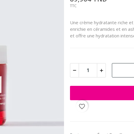
TTC
Une crème hydratante riche et
enrichie en céramides et en as
et offre une hydratation intense
favorite_border