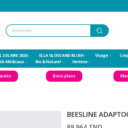
L SOLAIRE 2026
ELLA GLOSS AND BLUSH
Visage
Cor
els Médicaux
Bio & Naturel
Homme
autés
Bons plans
Mar
BEESLINE ADAPTO
89,964 TND