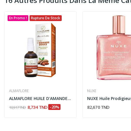
16 Autres Produits Dans La Même Cat
En Promo !
Rupture De Stock
ALMAFLORE
NUXE
ALMAFLORE HUILE D'AMANDE DOUCE 50ML
8,734 TND
-20%
82,670 TND
10,917 TND