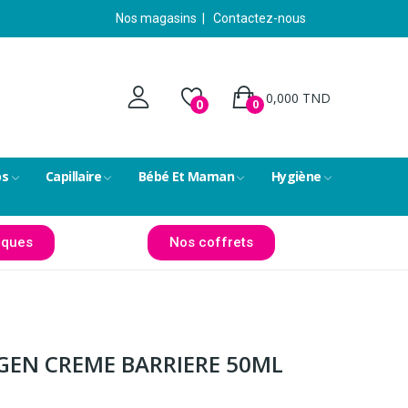
Nos magasins
|
Contactez-nous
0,000 TND
0
0
ps
Capillaire
Bébé Et Maman
Hygiène
ques
Nos coffrets
GEN CREME BARRIERE 50ML