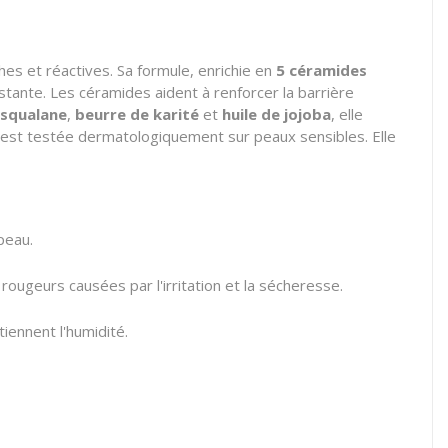
es et réactives. Sa formule, enrichie en
5 céramides
sistante. Les céramides aident à renforcer la barrière
squalane
,
beurre de karité
et
huile de jojoba
, elle
 est testée dermatologiquement sur peaux sensibles. Elle
peau.
ougeurs causées par l'irritation et la sécheresse.
tiennent l'humidité.