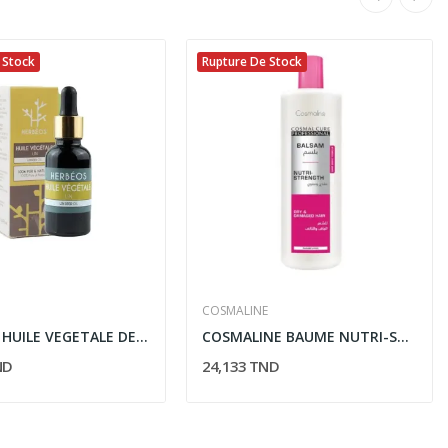
 Stock
Rupture De Stock
COSMALINE
HERBEOS HUILE VEGETALE DE LIN 30ML
COSMALINE BAUME NUTRI-STRENGTH CHEVEAUX SECS ET...
ND
24,133 TND