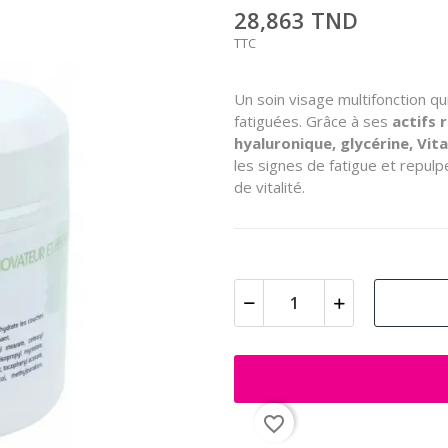
28,863 TND
TTC
Un soin visage multifonction qu
fatiguées. Grâce à ses
actifs
hyaluronique, glycérine, Vit
les signes de fatigue et repulpe
de vitalité.
favorite_border