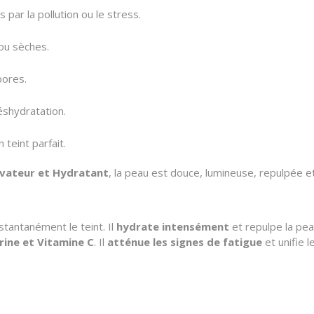
par la pollution ou le stress.
ou sèches.
pores.
éshydratation.
teint parfait.
ovateur et Hydratant
, la peau est douce, lumineuse, repulpée et
stantanément le teint. Il
hydrate intensément
et repulpe la pea
rine et Vitamine C
. Il
atténue les signes de fatigue
et unifie 