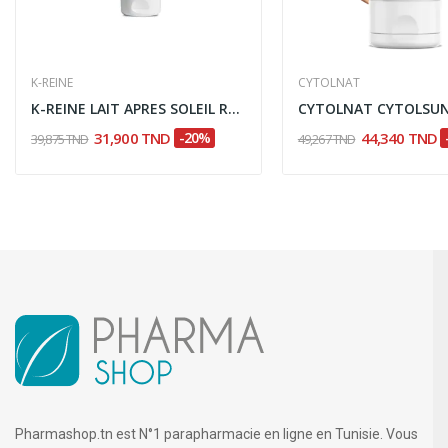
K-REINE
CYTOLNAT
K-REINE LAIT APRES SOLEIL REPARATEUR APAISANT...
31,900 TND
-20%
44,340 TND
39,875 TND
49,267 TND
Pharmashop.tn est N°1 parapharmacie en ligne en Tunisie. Vous