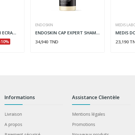
ENDOSKIN
MEDIS LAB
CYTOLNAT CYTOLSUN ECRAN SPF50+ TEINTE BEIGE DORE
ENDOSKIN CAP EXPERT SHAMPOOING HYDRA LISSANT...
-10%
34,940 TND
23,190 T
Informations
Assistance Clientèle
Livraison
Mentions légales
A propos
Promotions
Paiement sécurisé
Nouveaux produits