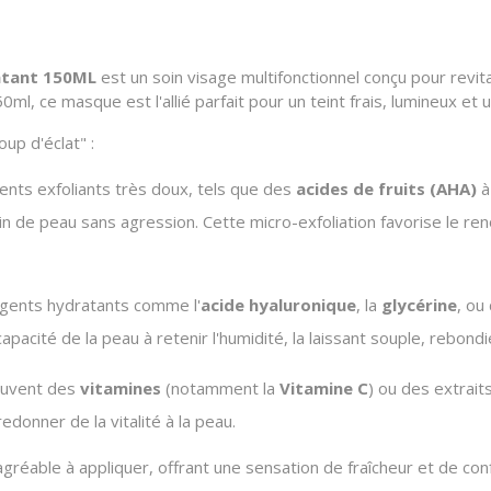
atant 150ML
est un soin visage multifonctionnel conçu pour revita
l, ce masque est l'allié parfait pour un teint frais, lumineux et
up d'éclat" :
gents exfoliants très doux, tels que des
acides de fruits (AHA)
à
rain de peau sans agression. Cette micro-exfoliation favorise le re
 agents hydratants comme l'
acide hyaluronique
, la
glycérine
, ou
apacité de la peau à retenir l'humidité, la laissant souple, rebondi
souvent des
vitamines
(notamment la
Vitamine C
) ou des extrait
redonner de la vitalité à la peau.
ble à appliquer, offrant une sensation de fraîcheur et de confort