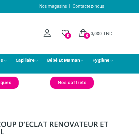
Nos magasins
|
Contactez-nous
0,000 TND
0
0
ps
Capillaire
Bébé Et Maman
Hygiène
ques
Nos coffrets
COUP D’ECLAT RENOVATEUR ET
L