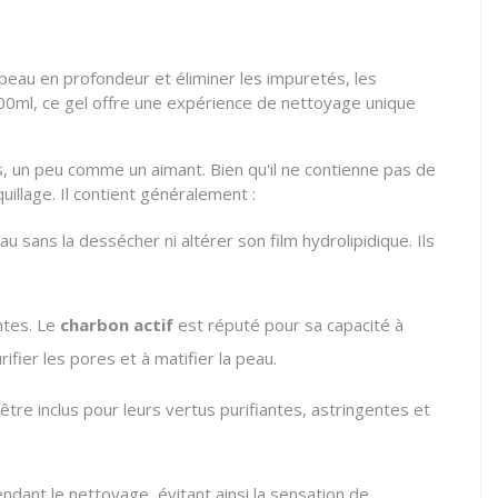
 peau en profondeur et éliminer les impuretés, les
200ml, ce gel offre une expérience de nettoyage unique
és, un peu comme un aimant. Bien qu'il ne contienne pas de
uillage. Il contient généralement :
u sans la dessécher ni altérer son film hydrolipidique. Ils
ntes. Le
charbon actif
est réputé pour sa capacité à
ifier les pores et à matifier la peau.
tre inclus pour leurs vertus purifiantes, astringentes et
ndant le nettoyage, évitant ainsi la sensation de