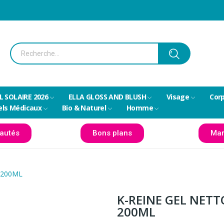
L SOLAIRE 2026
ELLA GLOSS AND BLUSH
Visage
Cor
els Médicaux
Bio & Naturel
Homme
autés
Bons plans
Mar
 200ML
K-REINE GEL NET
200ML