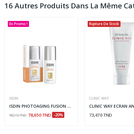
16 Autres Produits Dans La Même Cat
En Promo !
Rupture De Stock
ISDIN
CLINIC WAY
ISDIN PHOTOAGING FUSION WATER MAGIC REPAIR...
78,650 TND
-20%
73,470 TND
98,312 TND