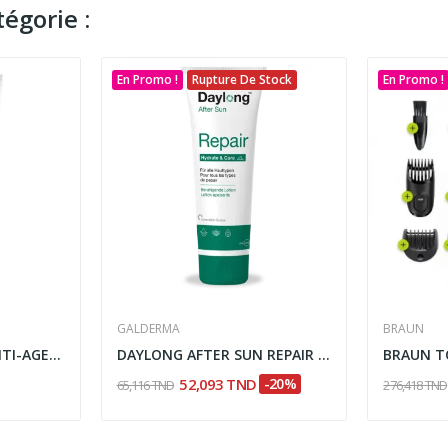
égorie :
En Promo !
Rupture De Stock
En Promo !
GALDERMA
BRAUN
CLINIC WAY ECRAN ANTI-AGE SPF 50 ANTI POLLUTION...
DAYLONG AFTER SUN REPAIR 100ML
52,093 TND
-20%
65,116 TND
276,418 TND