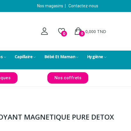
Nos magasins
|
Contactez-nous
0,000 TND
0
0
ps
Capillaire
Bébé Et Maman
Hygiène
ques
Nos coffrets
TOYANT MAGNETIQUE PURE DETOX