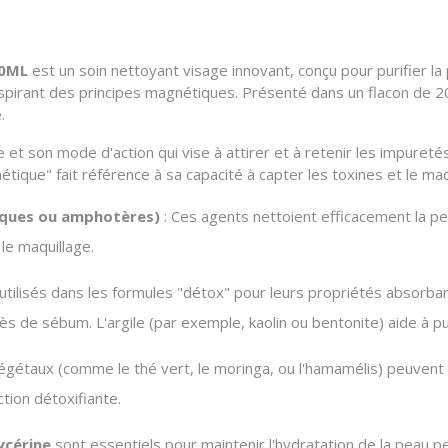
00ML
est un soin nettoyant visage innovant, conçu pour purifier la
nspirant des principes magnétiques. Présenté dans un flacon de 
.
e et son mode d'action qui vise à attirer et à retenir les impuret
tique" fait référence à sa capacité à capter les toxines et le maq
iques ou amphotères)
: Ces agents nettoient efficacement la pea
le maquillage.
utilisés dans les formules "détox" pour leurs propriétés absorba
cès de sébum. L'argile (par exemple, kaolin ou bentonite) aide à pur
égétaux (comme le thé vert, le moringa, ou l'hamamélis) peuvent ê
ction détoxifiante.
ycérine
sont essentiels pour maintenir l'hydratation de la peau pe