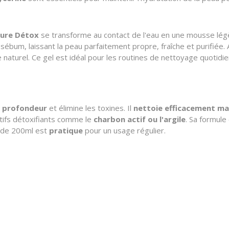
Pure Détox
se transforme au contact de l'eau en une mousse légè
sébum, laissant la peau parfaitement propre, fraîche et purifiée. Ave
 naturel. Ce gel est idéal pour les routines de nettoyage quotidie
en profondeur
et élimine les toxines. Il
nettoie efficacement ma
ctifs détoxifiants comme le
charbon actif ou l'argile
. Sa formule
t de 200ml est
pratique
pour un usage régulier.