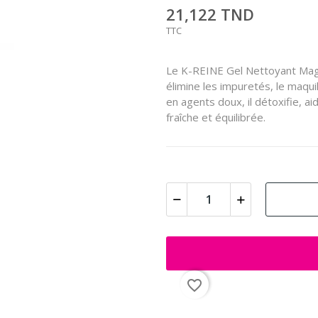
21,122 TND
TTC
Le K-REINE Gel Nettoyant Mag
élimine les impuretés, le maquil
en agents doux, il détoxifie, ai
fraîche et équilibrée.
favorite_border