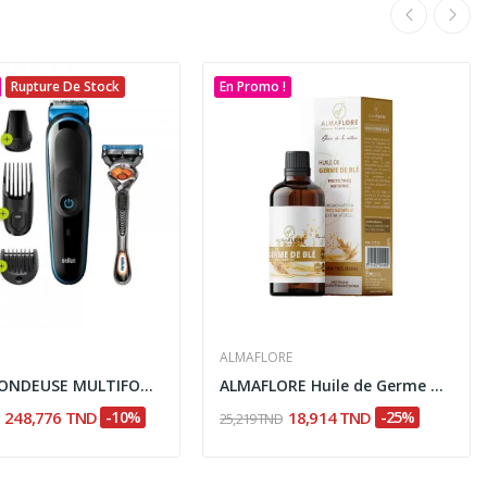
Rupture De Stock
En Promo !
ALMAFLORE
BRAUN TONDEUSE MULTIFONCTIONS 7 EN 1MGK5245
ALMAFLORE Huile de Germe de Blé. 50ML
248,776 TND
-10%
18,914 TND
-25%
25,219 TND