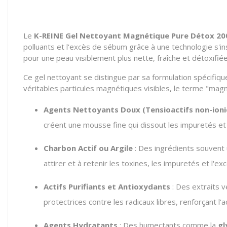
Le
K-REINE Gel Nettoyant Magnétique Pure Détox 2
polluants et l'excès de sébum grâce à une technologie s'i
pour une peau visiblement plus nette, fraîche et détoxifiée
Ce gel nettoyant se distingue par sa formulation spécifiqu
véritables particules magnétiques visibles, le terme "magné
Agents Nettoyants Doux (Tensioactifs non-ion
créent une mousse fine qui dissout les impuretés et 
Charbon Actif ou Argile
: Des ingrédients souvent 
attirer et à retenir les toxines, les impuretés et l'ex
Actifs Purifiants et Antioxydants
: Des extraits v
protectrices contre les radicaux libres, renforçant l'a
Agents Hydratants
: Des humectants comme la
gl