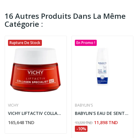
16 Autres Produits Dans La Même
Catégorie :
Rupture De Stock
En Promo !
VICHY
BABYLIN'S
VICHY LIFTACTIV COLLAGEN SPECIALIST CREME DE...
BABYLIN'S EAU DE SENTEUR 100ML
165,648 TND
11,898 TND
13,220 TND
-10%