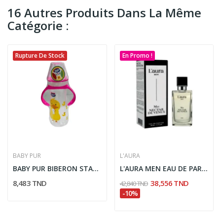
16 Autres Produits Dans La Même
Catégorie :
Rupture De Stock
En Promo !
BABY PUR
L'AURA
BABY PUR BIBERON STANDARD AVEC COUVERCLE...
L'AURA MEN EAU DE PARFUM MII NECTAR DE VENUS 50ML
8,483 TND
38,556 TND
42,840 TND
-10%