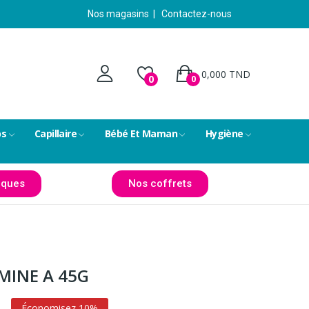
Nos magasins
|
Contactez-nous
0,000 TND
0
0
ps
Capillaire
Bébé Et Maman
Hygiène
ques
Nos coffrets
MINE A 45G
D
Économisez 10%