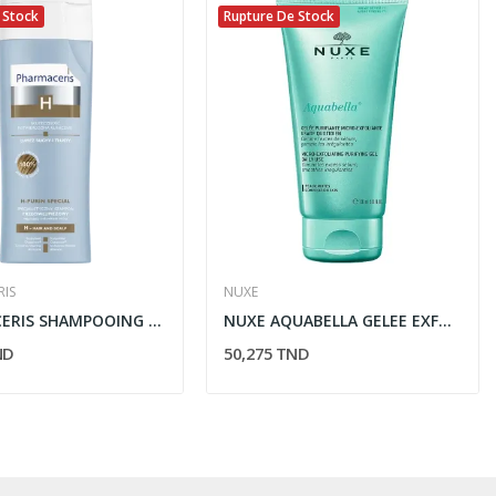
 Stock
Rupture De Stock
RIS
NUXE
PHARMACERIS SHAMPOOING H-STIMUCLARIS ANTI CHUTE...
NUXE AQUABELLA GELEE EXFOLIANTE 150ML
ND
50,275 TND