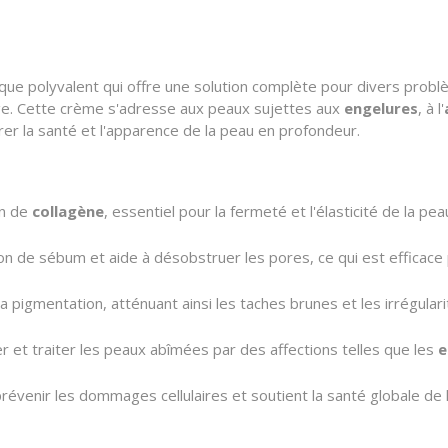
 polyvalent qui offre une solution complète pour divers prob
ge. Cette crème s'adresse aux peaux sujettes aux
engelures
, à l'
urer la santé et l'apparence de la peau en profondeur.
on de
collagène
, essentiel pour la fermeté et l'élasticité de la pea
ion de sébum et aide à désobstruer les pores, ce qui est efficace 
a pigmentation, atténuant ainsi les taches brunes et les irrégular
er et traiter les peaux abîmées par des affections telles que les
e
révenir les dommages cellulaires et soutient la santé globale de l