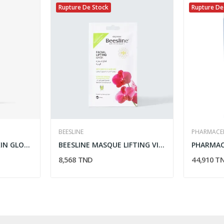
Rupture De Stock
Rupture De
BEESLINE
PHARMACE
ERICA SERUM PURE SKIN GLOBAL 30ML
BEESLINE MASQUE LIFTING VISAGE 25G
8,568 TND
44,910 T