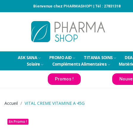
Bienvenue chez PHARMASHOP! | Tél :
27831318
ASK SANA
PROMO AID
TITANIA SOINS
DEA
Solaire
Compléments Alimentaires
Matéri
Promos !
Nouve
Accueil
VITAL CREME VITAMINE A 45G
En Promo !