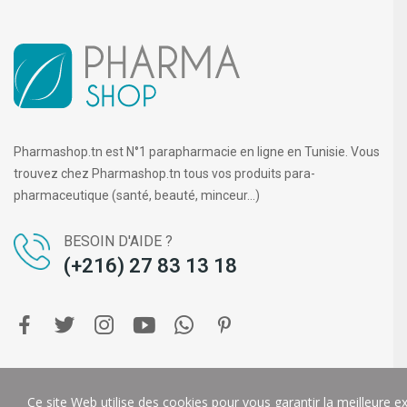
Pharmashop.tn est N°1 parapharmacie en ligne en Tunisie. Vous
trouvez chez Pharmashop.tn tous vos produits para-
pharmaceutique (santé, beauté, minceur...)
BESOIN D'AIDE ?
(+216) 27 83 13 18
Copyright ©
PHARMA SHOP
. Tous droits réservés.
DIGIT-U
Ce site Web utilise des cookies pour vous garantir la meilleure e