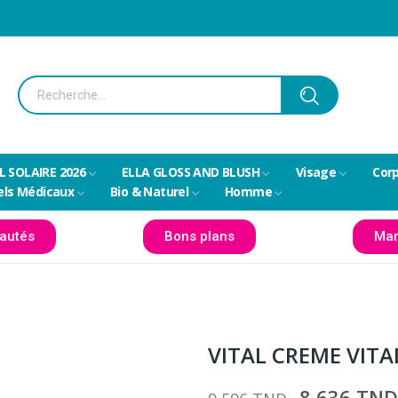
L SOLAIRE 2026
ELLA GLOSS AND BLUSH
Visage
Cor
els Médicaux
Bio & Naturel
Homme
autés
Bons plans
Mar
VITAL CREME VITA
8,636 TN