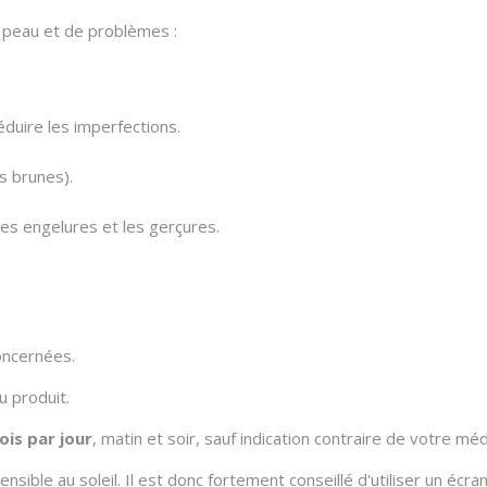
 peau et de problèmes :
duire les imperfections.
s brunes).
 les engelures et les gerçures.
oncernées.
 produit.
ois par jour
, matin et soir, sauf indication contraire de votre m
nsible au soleil. Il est donc fortement conseillé d'utiliser un écra