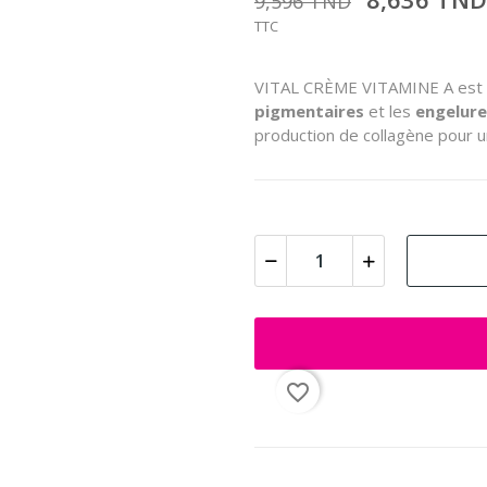
9,596 TND
TTC
VITAL CRÈME VITAMINE A est un 
pigmentaires
et les
engelure
production de collagène pour un
favorite_border