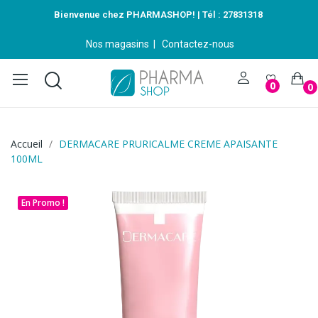
Bienvenue chez PHARMASHOP! | Tél :
27831318
Nos magasins
|
Contactez-nous
0
0
Accueil
DERMACARE PRURICALME CREME APAISANTE
100ML
En Promo !