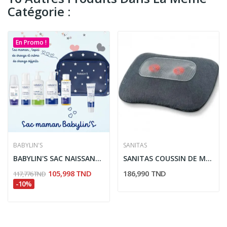
Catégorie :
En Promo !
BABYLIN'S
SANITAS
BABYLIN'S SAC NAISSANCE+CREME DE CHANGE 75G...
SANITAS COUSSIN DE MASSAGE SMG141
105,998 TND
186,990 TND
117,776 TND
-10%