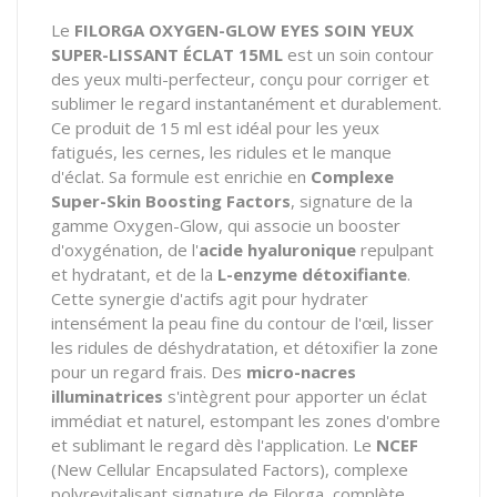
Le
FILORGA OXYGEN-GLOW EYES SOIN YEUX
SUPER-LISSANT ÉCLAT 15ML
est un soin contour
des yeux multi-perfecteur, conçu pour corriger et
sublimer le regard instantanément et durablement.
Ce produit de 15 ml est idéal pour les yeux
fatigués, les cernes, les ridules et le manque
d'éclat. Sa formule est enrichie en
Complexe
Super-Skin Boosting Factors
, signature de la
gamme Oxygen-Glow, qui associe un booster
d'oxygénation, de l'
acide hyaluronique
repulpant
et hydratant, et de la
L-enzyme détoxifiante
.
Cette synergie d'actifs agit pour hydrater
intensément la peau fine du contour de l'œil, lisser
les ridules de déshydratation, et détoxifier la zone
pour un regard frais. Des
micro-nacres
illuminatrices
s'intègrent pour apporter un éclat
immédiat et naturel, estompant les zones d'ombre
et sublimant le regard dès l'application. Le
NCEF
(New Cellular Encapsulated Factors), complexe
polyrevitalisant signature de Filorga, complète