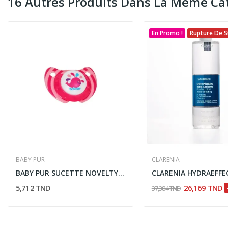
16 Autres Produits Dans La Même Cat
En Promo !
Rupture De S
BABY PUR
CLARENIA
BABY PUR SUCETTE NOVELTY 6M+
5,712 TND
26,169 TND
37,384 TND