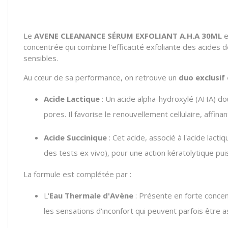
Le
AVENE CLEANANCE SÉRUM EXFOLIANT A.H.A 30ML
e
concentrée qui combine l'efficacité exfoliante des acides 
sensibles.
Au cœur de sa performance, on retrouve un
duo exclusif
Acide Lactique
: Un acide alpha-hydroxylé (AHA) dou
pores. Il favorise le renouvellement cellulaire, affinan
Acide Succinique
: Cet acide, associé à l'acide lact
des tests
ex vivo
), pour une action kératolytique p
La formule est complétée par :
L'
Eau Thermale d'Avène
: Présente en forte concen
les sensations d'inconfort qui peuvent parfois être 