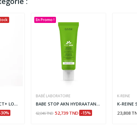
égorie :
tock
En Promo !
BABÉ LABORATOIRE
K-REINE
CLARENIA HYDRAEFFECT+ LOTION MICELLAIRE HYDRA...
BABE STOP AKN HYDRAATANT REPARATEUR 50ML
-30%
52,739 TND
-15%
23,808 T
62,046 TND