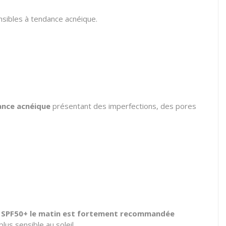
nsibles à tendance acnéique.
ance acnéique
présentant des imperfections, des pores
u SPF50+ le matin est fortement recommandée
us sensible au soleil.