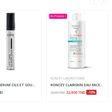
En Promo !
RONCEY LABORATOIRES
K-REINE SERUM CILS ET SOURCILS FORTIFIANT...
RONCEY CLAIRSKIN EAU MICELLAIRE ECLAIRCISSANT...
ND
32,900 TND
-10%
36,555 TND