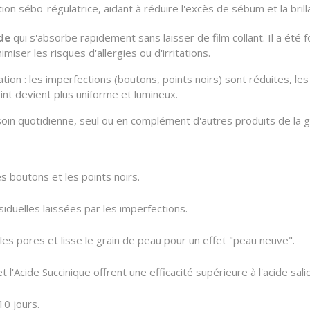
tion sébo-régulatrice, aidant à réduire l'excès de sébum et la brilla
ide
qui s'absorbe rapidement sans laisser de film collant. Il a ét
miser les risques d'allergies ou d'irritations.
sation : les imperfections (boutons, points noirs) sont réduites, 
eint devient plus uniforme et lumineux.
 soin quotidienne, seul ou en complément d'autres produits de la
s boutons et les points noirs.
iduelles laissées par les imperfections.
les pores et lisse le grain de peau pour un effet "peau neuve".
t l'Acide Succinique offrent une efficacité supérieure à l'acide salic
10 jours.