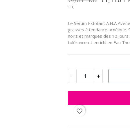
79,011 TND
TTC
Le Sérum Exfoliant A.H.A Avène
grasses à tendance acnéique. S
noirs et marques dès 10 jours, 
tolérance et enrichi en Eau The
favorite_border