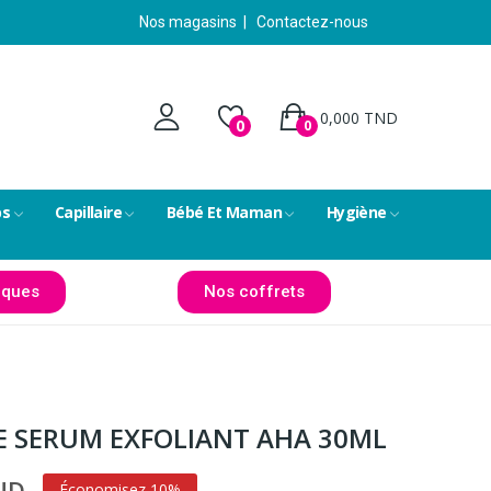
Nos magasins
|
Contactez-nous
0,000 TND
0
0
ps
Capillaire
Bébé Et Maman
Hygiène
ques
Nos coffrets
 SERUM EXFOLIANT AHA 30ML
TND
Économisez 10%