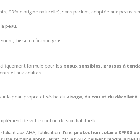
nts, 99% d'origine naturelle), sans parfum, adaptée aux peaux se
la peau.
ment, laisse un fini non gras.
cifiquement formulé pour les
peaux sensibles, grasses à tend
ents et aux adultes.
, sur la peau propre et sèche du
visage, du cou et du décolleté
.
mplément de votre routine de soin habituelle.
xfoliant aux AHA, l'utilisation d'une
protection solaire SPF30 o
s une semaine après l'arrêt, car les AHA peuvent rendre la peau pl