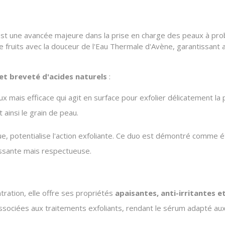
st une avancée majeure dans la prise en charge des peaux à prob
de fruits avec la douceur de l'Eau Thermale d'Avène, garantissant
 et breveté d'acides naturels
:
x mais efficace qui agit en surface pour exfolier délicatement la 
t ainsi le grain de peau.
ique, potentialise l'action exfoliante. Ce duo est démontré comme 
uissante mais respectueuse.
tration, elle offre ses propriétés
apaisantes, anti-irritantes 
associées aux traitements exfoliants, rendant le sérum adapté au