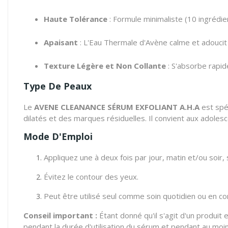
Haute Tolérance
: Formule minimaliste (10 ingrédie
Apaisant
: L'Eau Thermale d'Avène calme et adoucit 
Texture Légère et Non Collante
: S'absorbe rapide
Type De Peaux
Le
AVENE CLEANANCE SÉRUM EXFOLIANT A.H.A
est spé
dilatés et des marques résiduelles. Il convient aux adolesc
Mode D'Emploi
Appliquez une à deux fois par jour, matin et/ou soir
Évitez le contour des yeux.
Peut être utilisé seul comme soin quotidien ou en co
Conseil important :
Étant donné qu'il s'agit d'un produit e
pendant la durée d'utilisation du sérum et pendant au moin