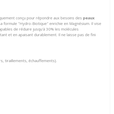
quement conçu pour répondre aux besoins des
peaux
à sa formule "Hydro-Biotique" enrichie en Magnésium. Il vise
t capables de réduire jusqu'à 30% les molécules
ant et en apaisant durablement. Il ne laisse pas de fini
s, tiraillements, échauffements).