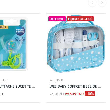
En Promo !
Rupture De Stock
BIES
WEE BABY
CANPOL ATTACHE SUCETTE CHAÎNETTE – JOUETS 10/889
WEE BABY COFFRET BEBE DE SOIN
ND
65,545 TND
-10%
72,828 TND