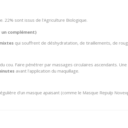
e. 22% sont issus de l'Agriculture Biologique.
r un complément)
 mixtes
qui souffrent de déshydratation, de tiraillements, de rou
du cou. Faire pénétrer par massages circulaires ascendants. Une pe
minutes
avant l'application du maquillage.
 régulière d'un masque apaisant (comme le Masque Repulp Novexpe