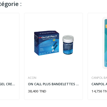
égorie :
ACON
CANPOL BA
ECLAIRE HYDRACLAIR GEL CREME MATIFIANT 50ML
ON CALL PLUS BANDELETTES BOITE DE 50
38,400 TND
14,756 T