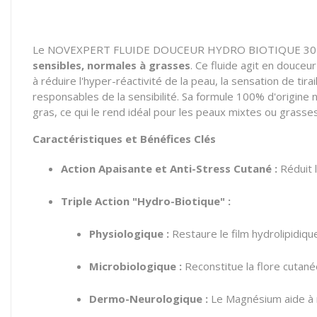
Le NOVEXPERT FLUIDE DOUCEUR HYDRO BIOTIQUE 30ML est 
sensibles, normales à grasses
. Ce fluide agit en douceu
à réduire l'hyper-réactivité de la peau, la sensation de tira
responsables de la sensibilité. Sa formule 100% d'origine n
gras, ce qui le rend idéal pour les peaux mixtes ou grasses
Caractéristiques et Bénéfices Clés
Action Apaisante et Anti-Stress Cutané :
Réduit l
Triple Action "Hydro-Biotique" :
Physiologique :
Restaure le film hydrolipidique
Microbiologique :
Reconstitue la flore cutané
Dermo-Neurologique :
Le Magnésium aide à re