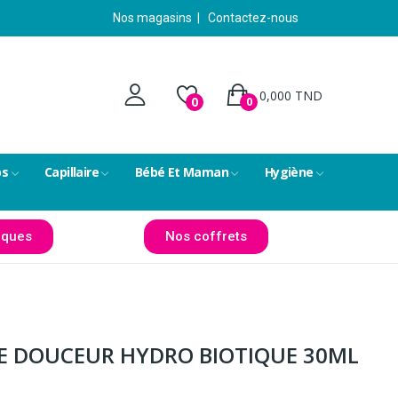
Nos magasins
|
Contactez-nous
0,000 TND
0
0
ps
Capillaire
Bébé Et Maman
Hygiène
ques
Nos coffrets
E DOUCEUR HYDRO BIOTIQUE 30ML