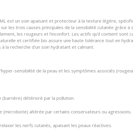
un soin apaisant et protecteur à la texture légère, spécifi
r sur les trois causes principales de la sensibilité cutanée grâce 
illement, les rougeurs et l'inconfort. Les actifs qu'il contient son
aturelle et certifiée bio assure une haute tolérance tout en hydrat
 à la recherche d'un soin hydratant et calmant.
'hyper-sensibilité de la peau et les symptômes associés (rougeur
 (barrière) détérioré par la pollution.
e (microbiote) altérée par certains conservateurs ou agressions.
laxer les nerfs cutanés, apaisant les peaux réactives.