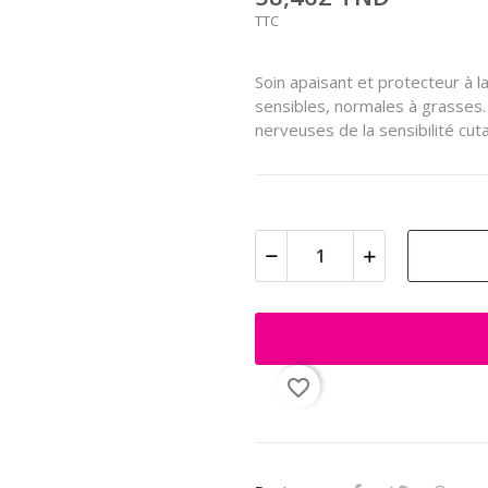
TTC
Soin apaisant et protecteur à l
sensibles, normales à grasses. 
nerveuses de la sensibilité cu
favorite_border