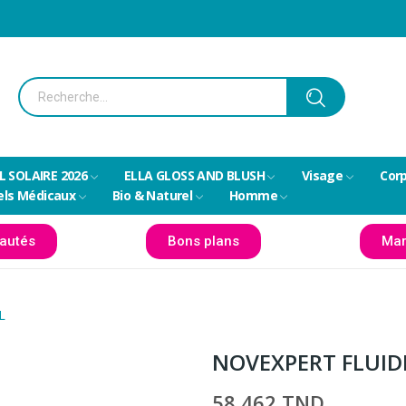
L SOLAIRE 2026
ELLA GLOSS AND BLUSH
Visage
Cor
els Médicaux
Bio & Naturel
Homme
autés
Bons plans
Mar
L
NOVEXPERT FLUID
58,462 TND