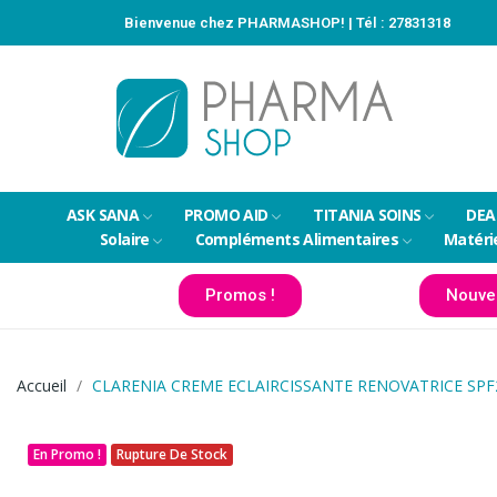
Bienvenue chez PHARMASHOP! | Tél :
27831318
ASK SANA
PROMO AID
TITANIA SOINS
DEA
Solaire
Compléments Alimentaires
Matéri
Promos !
Nouve
Accueil
CLARENIA CREME ECLAIRCISSANTE RENOVATRICE SP
En Promo !
Rupture De Stock