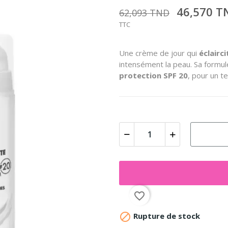
46,570 
62,093 TND
TTC
Une crème de jour qui
éclairc
intensément la peau. Sa formul
protection SPF 20
, pour un t
favorite_border

Rupture de stock