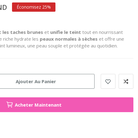
TND
Économisez 25%
it les taches brunes
et
unifie le teint
tout en nourrissant
e riche hydrate les
peaux normales à sèches
et offre une
eint lumineux, une peau souple et protégée au quotidien.
Ajouter Au Panier
Acheter Maintenant