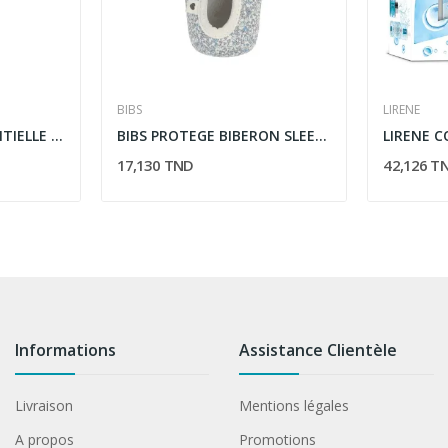
BIBS
LIRENE
HERBEOS HUILE ESSENTIELLE DE MENTHE VERTE 5ML
BIBS PROTEGE BIBERON SLEEVE SMALL ELOISE LVORY
17,130 TND
42,126 T
Informations
Assistance Clientèle
Livraison
Mentions légales
A propos
Promotions