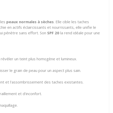
 les
peaux normales à sèches
. Elle cible les taches
e en actifs éclaircissants et nourrissants, elle unifie le
qui pénètre sans effort. Son
SPF 20
la rend idéale pour une
 révéler un teint plus homogène et lumineux.
lisser le grain de peau pour un aspect plus sain.
ent et l'assombrissement des taches existantes.
illement et d'inconfort.
maquillage.