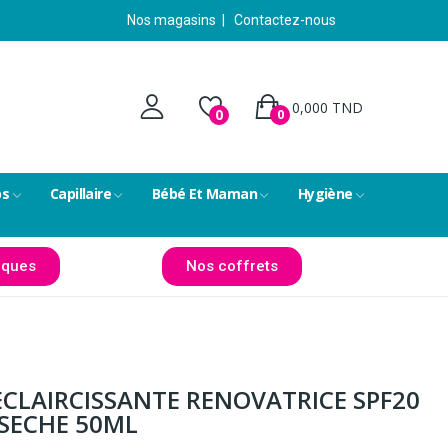
Nos magasins
|
Contactez-nous
0,000 TND
0
0
ps
Capillaire
Bébé Et Maman
Hygiène
ques
Nos coffrets
ECLAIRCISSANTE RENOVATRICE SPF20
SECHE 50ML