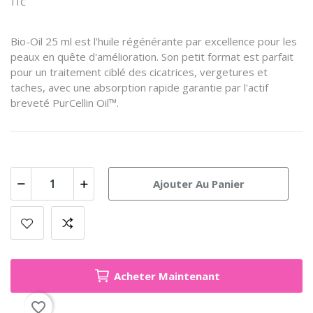
TTC
Bio-Oil 25 ml est l'huile régénérante par excellence pour les
peaux en quête d'amélioration. Son petit format est parfait
pour un traitement ciblé des cicatrices, vergetures et
taches, avec une absorption rapide garantie par l'actif
breveté PurCellin Oil™.
Ajouter Au Panier
Acheter Maintenant
favorite_border