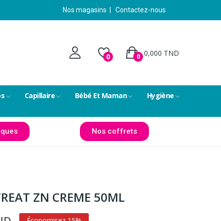
Nos magasins
|
Contactez-nous
0,000 TND
0
0
ps
Capillaire
Bébé Et Maman
Hygiène
ques
Nos coffrets
REAT ZN CREME 50ML
TND
Économisez 15%