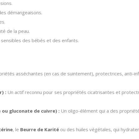
ésions.
 des démangeaisons.
es.
ité de la peau.
x sensibles des bébés et des enfants.
:
priétés asséchantes (en cas de suintement), protectrices, anti-in
) :
Un actif reconnu pour ses propriétés cicatrisantes et protectr
 ou gluconate de cuivre) :
Un oligo-élément qui a des propriétés 
cérine
, le
Beurre de Karité
ou des huiles végétales, qui hydratent