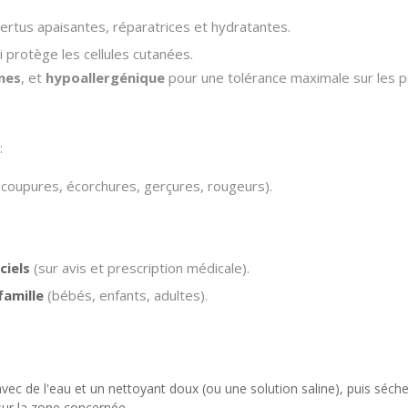
rtus apaisantes, réparatrices et hydratantes.
 protège les cellules cutanées.
nes
, et
hypoallergénique
pour une tolérance maximale sur les pe
:
 coupures, écorchures, gerçures, rougeurs).
ciels
(sur avis et prescription médicale).
famille
(bébés, enfants, adultes).
avec de l'eau et un nettoyant doux (ou une solution saline), puis séc
ur la zone concernée.