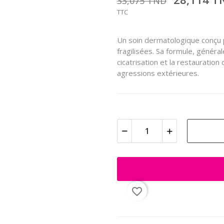
33,075 TND
TTC
Un soin dermatologique conçu po
fragilisées. Sa formule, général
cicatrisation et la restauration
agressions extérieures.
favorite_border