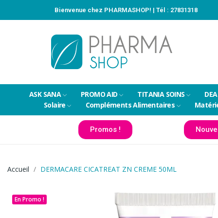
Bienvenue chez PHARMASHOP! | Tél :
27831318
ASK SANA
PROMO AID
TITANIA SOINS
DEA
Solaire
Compléments Alimentaires
Matéri
Promos !
Nouve
Accueil
DERMACARE CICATREAT ZN CREME 50ML
En Promo !