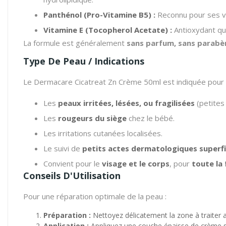
Panthénol (Pro-Vitamine B5) :
Reconnu pour ses ve
Vitamine E (Tocopherol Acetate) :
Antioxydant qui
La formule est généralement
sans parfum, sans parabè
Type De Peau / Indications
Le Dermacare Cicatreat Zn Crème 50ml est indiquée pour 
Les
peaux irritées, lésées, ou fragilisées
(petites
Les
rougeurs du siège
chez le bébé.
Les irritations cutanées localisées.
Le suivi de
petits actes dermatologiques superfi
Convient pour le
visage et le corps
, pour
toute la 
Conseils D'Utilisation
Pour une réparation optimale de la peau :
Préparation :
Nettoyez délicatement la zone à traiter 
Application :
Appliquez une couche épaisse de crème s