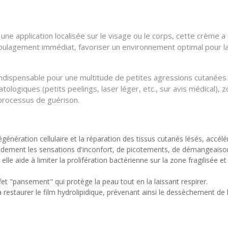
ne application localisée sur le visage ou le corps, cette crème 
oulagement immédiat, favoriser un environnement optimal pour la 
dispensable pour une multitude de petites agressions cutanées : 
ologiques (petits peelings, laser léger, etc., sur avis médical), 
 processus de guérison.
égénération cellulaire et la réparation des tissus cutanés lésés, accéléra
idement les sensations d'inconfort, de picotements, de démangeaisons
elle aide à limiter la prolifération bactérienne sur la zone fragilisée e
et "pansement" qui protège la peau tout en la laissant respirer.
à restaurer le film hydrolipidique, prévenant ainsi le dessèchement de 