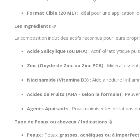
Format Cible (20 ML)
: Idéal pour une application l
Les Ingrédients
🌿
La composition inclut des actifs reconnus pour leurs propri
Acide Salicylique (ou BHA)
: Actif kératolytique pu
Zinc (Oxyde de Zinc ou Zinc PCA)
: Minéral essent
Niacinamide (Vitamine B3)
: Aide à réduire l'infla
Acides de Fruits (AHA - selon la formule)
: Peuven
Agents Apaisants
: Pour minimiser les irritations du
Type de Peaux ou cheveux / Indications
🧴
Peaux
: Peaux
grasses, acnéiques ou à imperfect