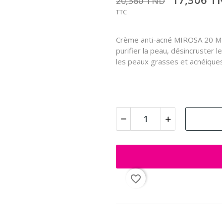
20,360 TND
TTC
Crème anti-acné MIROSA 20 ML, 
purifier la peau, désincruster 
les peaux grasses et acnéiques
favorite_border