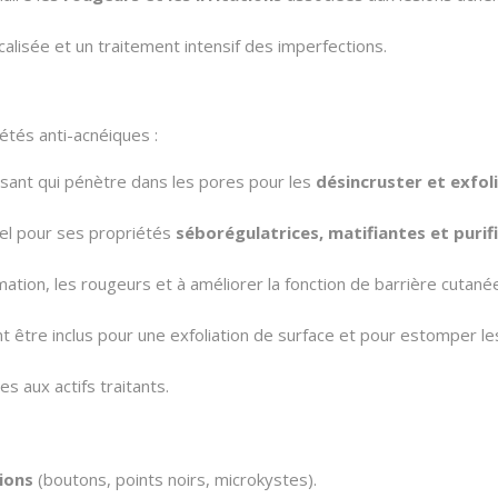
ocalisée et un traitement intensif des imperfections.
étés anti-acnéiques :
issant qui pénètre dans les pores pour les
désincruster et exfol
iel pour ses propriétés
séborégulatrices, matifiantes et purif
mmation, les rougeurs et à améliorer la fonction de barrière cutané
t être inclus pour une exfoliation de surface et pour estomper le
es aux actifs traitants.
ions
(boutons, points noirs, microkystes).