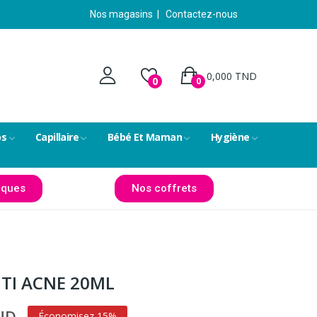
Nos magasins
|
Contactez-nous
0,000 TND
0
0
ps
Capillaire
Bébé Et Maman
Hygiène
ques
Nos coffrets
TI ACNE 20ML
TND
Économisez 15%