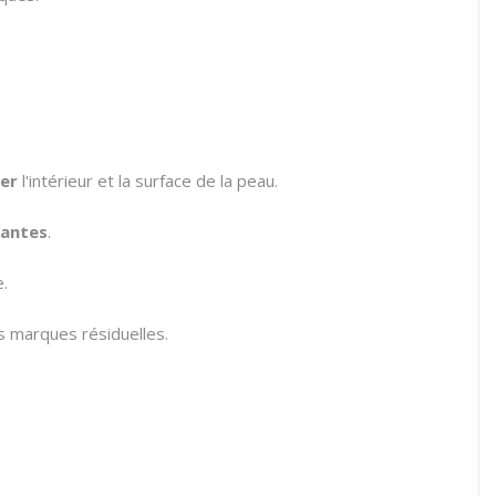
ier
l'intérieur et la surface de la peau.
iantes
.
e.
s marques résiduelles.