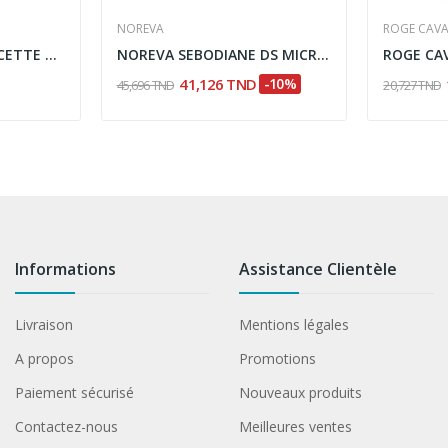
NOREVA
ROGE CAVA
BIBS PACIFIER CLIP SUCETTE ATTACHE TETINE FILLE
NOREVA SEBODIANE DS MICRO EMULSION...
41,126 TND
-10%
45,696 TND
20,727 TND
Informations
Assistance Clientèle
Livraison
Mentions légales
A propos
Promotions
Paiement sécurisé
Nouveaux produits
Contactez-nous
Meilleures ventes