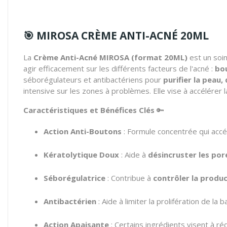
🎯
MIROSA CRÈME ANTI-ACNÉ 20ML
La
Crème Anti-Acné MIROSA (format 20ML)
est un soin
agir efficacement sur les différents facteurs de l'acné :
bou
séborégulateurs et antibactériens pour
purifier la peau
intensive sur les zones à problèmes. Elle vise à accélérer 
Caractéristiques et Bénéfices Clés
🔑
Action Anti-Boutons
: Formule concentrée qui accé
Kératolytique Doux
: Aide à
désincruster les por
Séborégulatrice
: Contribue à
contrôler la produ
Antibactérien
: Aide à limiter la prolifération de la 
Action Apaisante
: Certains ingrédients visent à ré