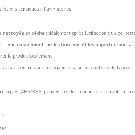
s lésions acnéiques inflammatoires.
t nettoyée et sèche
(idéalement après l'utilisation d'un gel net
de crème
uniquement sur les boutons et les imperfections
à t
er le produit localement.
 et soir), en ajustant la fréquence selon la sensibilité de la peau.
-acnéiques (AHA/BHA) peuvent rendre la peau plus sensible au solei
sé.
ses.