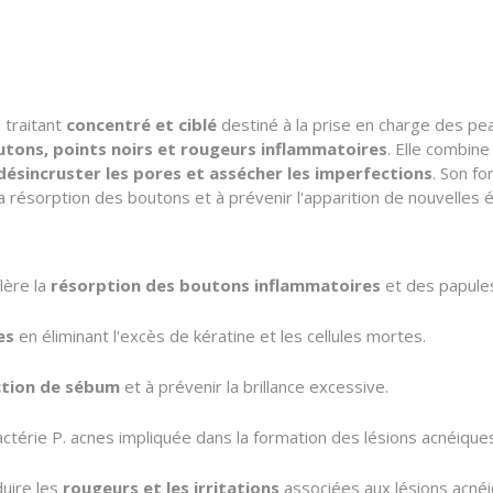
 traitant
concentré et ciblé
destiné à la prise en charge des pe
tons, points noirs et rougeurs inflammatoires
. Elle combine
, désincruster les pores et assécher les imperfections
. Son fo
la résorption des boutons et à prévenir l'apparition de nouvelles 
lère la
résorption des boutons inflammatoires
et des papule
es
en éliminant l'excès de kératine et les cellules mortes.
ction de sébum
et à prévenir la brillance excessive.
bactérie
P. acnes
impliquée dans la formation des lésions acnéiques
duire les
rougeurs et les irritations
associées aux lésions acnéi