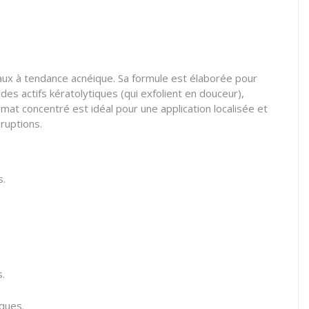
aux à tendance acnéique. Sa formule est élaborée pour
 des actifs kératolytiques (qui exfolient en douceur),
rmat concentré est idéal pour une application localisée et
éruptions.
s.
.
ques.